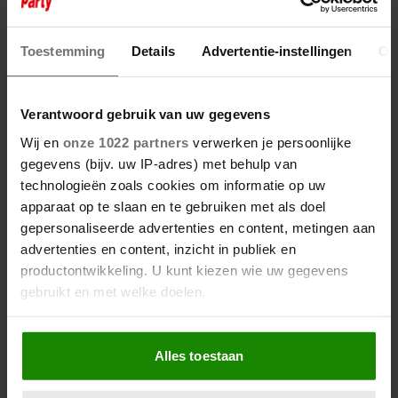
ACTRICE SARAH CHRONIS
ZWANGER VAN TWEEDE KINDJE
Toestemming
Details
Advertentie-instellingen
Ov
Verantwoord gebruik van uw gegevens
Wij en
onze 1022 partners
verwerken je persoonlijke
gegevens (bijv. uw IP-adres) met behulp van
technologieën zoals cookies om informatie op uw
apparaat op te slaan en te gebruiken met als doel
gepersonaliseerde advertenties en content, metingen aan
advertenties en content, inzicht in publiek en
productontwikkeling. U kunt kiezen wie uw gegevens
gebruikt en met welke doelen.
Als u het toestaat, willen we ook graag:
Alles toestaan
Informatie verzamelen over uw geografische
10 oktober 2022
locatie, die tot een paar meter nauwkeurig kan zijn