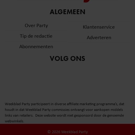
informatie over uw gebruik van onze site met onze
ALGEMEEN
partners voor social media, adverteren en analyse. Deze
partners kunnen deze gegevens combineren met andere
Over Party
Klantenservice
informatie die u aan ze heeft verstrekt of die ze hebben
verzameld op basis van uw gebruik van hun services. U
Tip de redactie
Adverteren
gaat akkoord met onze cookies als u onze website blijft
Abonnementen
gebruiken.
VOLG ONS
Weekblad Party participeert in diverse affiliate marketing programma’s, dat
houdt in dat Weekblad Party commissies ontvangt voor aankopen middels
links van retailers. Deze website wordt niet gesponsord door de genoemde
webwinkels.
© 2026 Weekblad Party