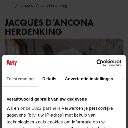
Jacques d'Ancona herdenking
JACQUES D’ANCONA
HERDENKING
Toestemming
Details
Advertentie-instellingen
Ov
Verantwoord gebruik van uw gegevens
Wij en
onze 1022 partners
verwerken je persoonlijke
gegevens (bijv. uw IP-adres) met behulp van
technologieën zoals cookies om informatie op uw