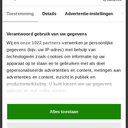
KOMT ER ÉCHT GEEN REÜNIE
VAN BZN?
Toestemming
Details
Advertentie-instellingen
Ov
Verantwoord gebruik van uw gegevens
Wij en
onze 1022 partners
verwerken je persoonlijke
gegevens (bijv. uw IP-adres) met behulp van
technologieën zoals cookies om informatie op uw
apparaat op te slaan en te gebruiken met als doel
gepersonaliseerde advertenties en content, metingen aan
advertenties en content, inzicht in publiek en
productontwikkeling. U kunt kiezen wie uw gegevens
gebruikt en met welke doelen.
Als u het toestaat, willen we ook graag:
Alles toestaan
Informatie verzamelen over uw geografische
28 augustus 2025
locatie, die tot een paar meter nauwkeurig kan zijn
Uw apparaat identificeren door het actief te