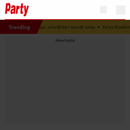
Trending
lij met babynieuws: schrijfster wordt oma
•
Dries Roelvink