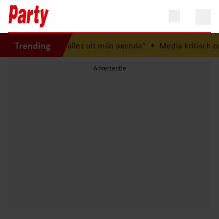
Trending
jn gezin, gooi ik alles uit mijn agenda”
•
Media kritisch op 