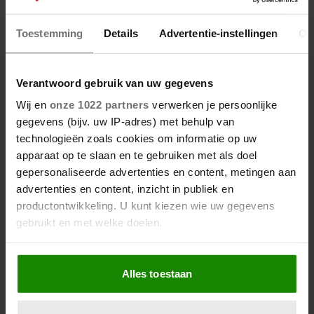
JAN LENFERINK: DE MAN DIE DE
NACHT WAKKER HIELD
Toestemming
Details
Advertentie-instellingen
Ov
Verantwoord gebruik van uw gegevens
Wij en
onze 1022 partners
verwerken je persoonlijke
gegevens (bijv. uw IP-adres) met behulp van
technologieën zoals cookies om informatie op uw
apparaat op te slaan en te gebruiken met als doel
gepersonaliseerde advertenties en content, metingen aan
advertenties en content, inzicht in publiek en
productontwikkeling. U kunt kiezen wie uw gegevens
gebruikt en met welke doelen.
Als u het toestaat, willen we ook graag:
Alles toestaan
Informatie verzamelen over uw geografische
7 maart 2026
locatie, die tot een paar meter nauwkeurig kan zijn
Uw apparaat identificeren door het actief te