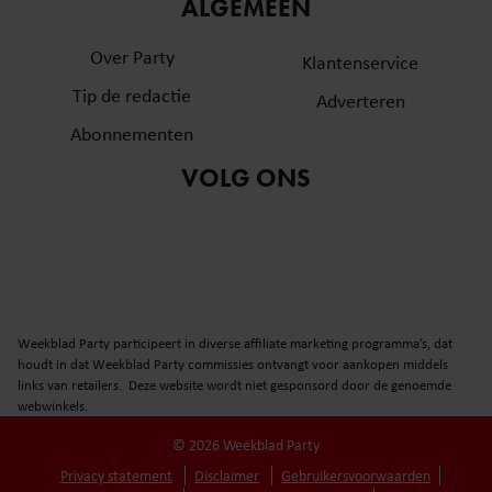
informatie over uw gebruik van onze site met onze
ALGEMEEN
partners voor social media, adverteren en analyse. Deze
Over Party
partners kunnen deze gegevens combineren met andere
Klantenservice
informatie die u aan ze heeft verstrekt of die ze hebben
Tip de redactie
Adverteren
verzameld op basis van uw gebruik van hun services. U
Abonnementen
gaat akkoord met onze cookies als u onze website blijft
gebruiken.
VOLG ONS
Weekblad Party participeert in diverse affiliate marketing programma’s, dat
houdt in dat Weekblad Party commissies ontvangt voor aankopen middels
links van retailers. Deze website wordt niet gesponsord door de genoemde
webwinkels.
© 2026 Weekblad Party
Privacy statement
Disclaimer
Gebruikersvoorwaarden