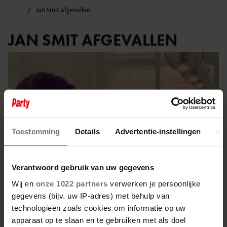
Jan Smit afgevallen
JAN SMIT AFGEVALLEN
Toestemming
Details
Advertentie-instellingen
Ov
Verantwoord gebruik van uw gegevens
Wij en
onze 1022 partners
verwerken je persoonlijke
gegevens (bijv. uw IP-adres) met behulp van
technologieën zoals cookies om informatie op uw
7 september 2023
apparaat op te slaan en te gebruiken met als doel