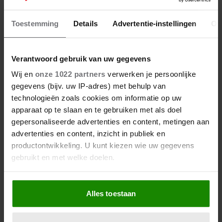
SCHEIDING JAN SMIT MAAKT
LIZA GÉÉN MILJONAIR!
Toestemming
Details
Advertentie-instellingen
Ov
Verantwoord gebruik van uw gegevens
Wij en
onze 1022 partners
verwerken je persoonlijke
gegevens (bijv. uw IP-adres) met behulp van
technologieën zoals cookies om informatie op uw
apparaat op te slaan en te gebruiken met als doel
gepersonaliseerde advertenties en content, metingen aan
advertenties en content, inzicht in publiek en
productontwikkeling. U kunt kiezen wie uw gegevens
gebruikt en met welke doelen.
Als u het toestaat, willen we ook graag:
Alles toestaan
Informatie verzamelen over uw geografische
16 maart 2026
locatie, die tot een paar meter nauwkeurig kan zijn
Uw apparaat identificeren door het actief te