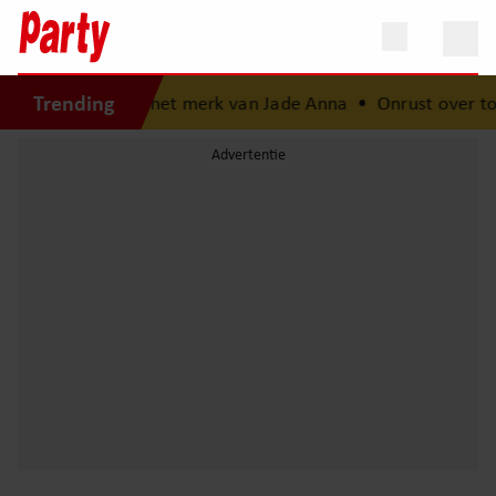
Trending
na stagiaire bij het merk van Jade Anna
•
Onrust over toe