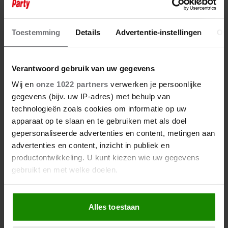
23 september 2023
JANNY VAN DER HEIJDEN: DIT
KWAM ER BIJ ONS IN HUIS NIET
Toestemming
Details
Advertentie-instellingen
Ov
IN
Verantwoord gebruik van uw gegevens
Wij en
onze 1022 partners
verwerken je persoonlijke
gegevens (bijv. uw IP-adres) met behulp van
technologieën zoals cookies om informatie op uw
apparaat op te slaan en te gebruiken met als doel
gepersonaliseerde advertenties en content, metingen aan
advertenties en content, inzicht in publiek en
productontwikkeling. U kunt kiezen wie uw gegevens
gebruikt en met welke doelen.
Als u het toestaat, willen we ook graag:
Alles toestaan
Informatie verzamelen over uw geografische
locatie, die tot een paar meter nauwkeurig kan zijn