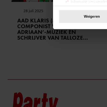
Informatie verzamelen
Uw apparaat identific
28 juli 2025
Lees meer over hoe uw perso
Weigeren
AAD KLARIS (86) OVERLEDEN:
toestemming op elk moment wi
COMPONIST VAN ‘BASSIE EN
ADRIAAN’-MUZIEK EN
We gebruiken cookies om cont
SCHRIJVER VAN TALLOZE
websiteverkeer te analyseren
NEDERLANDSTALIGE HITS
media, adverteren en analys
verstrekt of die ze hebben v
onze website blijft gebruiken.