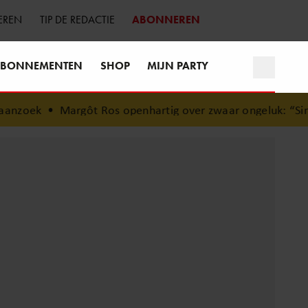
EREN
TIP DE REDACTIE
ABONNEREN
BONNEMENTEN
SHOP
MIJN PARTY
zoek
•
Margôt Ros openhartig over zwaar ongeluk: “Sindsdie