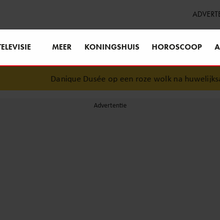
ADVERT
TELEVISIE
MEER
KONINGSHUIS
HOROSCOOP
A
Danique Dusée op een roze wolk na huwelijksaan