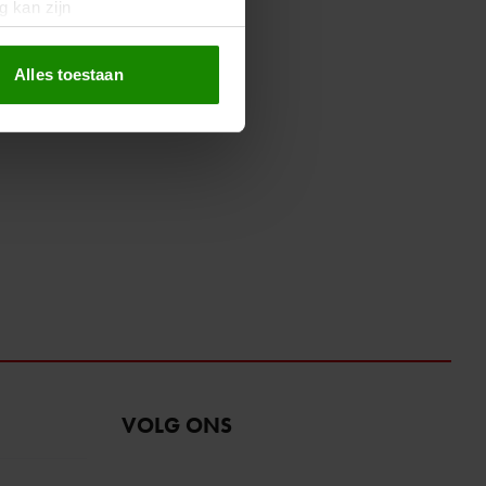
g kan zijn
erprinting)
t
detailgedeelte
in. U kunt uw
Alles toestaan
 media te bieden en om ons
ze partners voor social
nformatie die u aan ze heeft
oord met onze cookies als u
VOLG ONS