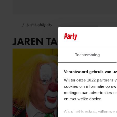
jaren tachtig hits
JAREN TACHTIG HITS
Toestemming
Verantwoord gebruik van u
Wij en
onze 1022 partners
v
cookies om informatie op uw 
metingen aan advertenties en
en met welke doelen.
Als u het toestaat, willen we