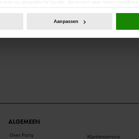
 over uw geografische locatie, die tot een paar meter nauwkeuri
eren door het actief te scannen op specifieke eigenschappen (fing
onlijke gegevens worden verwerkt en stel uw voorkeuren in he
Aanpassen
jzigen of intrekken in de Cookieverklaring.
ent en advertenties te personaliseren, om functies voor social
. Ook delen we informatie over uw gebruik van onze site met on
e. Deze partners kunnen deze gegevens combineren met andere i
erzameld op basis van uw gebruik van hun services. U gaat akk
ALGEMEEN
Over Party
Klantenservice