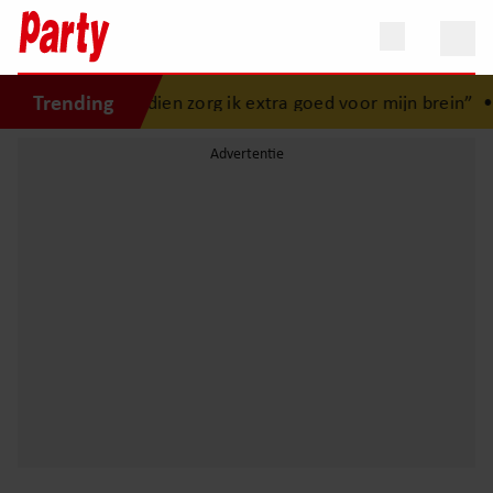
Trending
ongeluk: “Sindsdien zorg ik extra goed voor mijn brein”
•