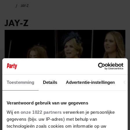
JAY-Z
JAY-Z
Toestemming
Details
Advertentie-instellingen
Ov
Verantwoord gebruik van uw gegevens
Wij en
onze 1022 partners
verwerken je persoonlijke
gegevens (bijv. uw IP-adres) met behulp van
21 juni 2025
technologieën zoals cookies om informatie op uw