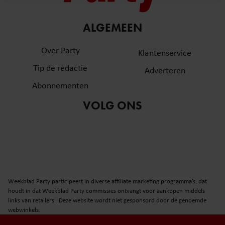
en om ons websiteverkeer te analyseren. Ook delen we
informatie over uw gebruik van onze site met onze
partners voor social media, adverteren en analyse. Deze
ALGEMEEN
partners kunnen deze gegevens combineren met andere
Over Party
informatie die u aan ze heeft verstrekt of die ze hebben
Klantenservice
verzameld op basis van uw gebruik van hun services. U
Tip de redactie
Adverteren
gaat akkoord met onze cookies als u onze website blijft
Abonnementen
gebruiken.
VOLG ONS
Weekblad Party participeert in diverse affiliate marketing programma’s, dat
houdt in dat Weekblad Party commissies ontvangt voor aankopen middels
links van retailers. Deze website wordt niet gesponsord door de genoemde
webwinkels.