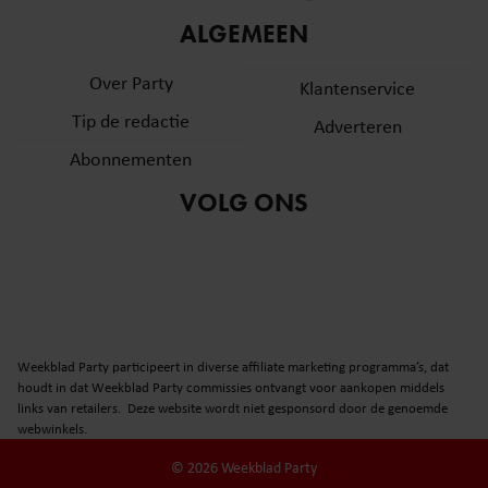
informatie over uw gebruik van onze site met onze
ALGEMEEN
partners voor social media, adverteren en analyse. Deze
partners kunnen deze gegevens combineren met andere
Over Party
Klantenservice
informatie die u aan ze heeft verstrekt of die ze hebben
Tip de redactie
verzameld op basis van uw gebruik van hun services. U
Adverteren
gaat akkoord met onze cookies als u onze website blijft
Abonnementen
gebruiken.
VOLG ONS
Weekblad Party participeert in diverse affiliate marketing programma’s, dat
houdt in dat Weekblad Party commissies ontvangt voor aankopen middels
links van retailers. Deze website wordt niet gesponsord door de genoemde
webwinkels.
© 2026 Weekblad Party