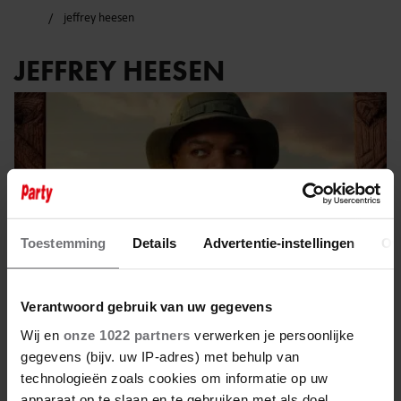
jeffrey heesen
JEFFREY HEESEN
Toestemming
Details
Advertentie-instellingen
Ov
Verantwoord gebruik van uw gegevens
Wij en
onze 1022 partners
verwerken je persoonlijke
gegevens (bijv. uw IP-adres) met behulp van
23 augustus 2025
technologieën zoals cookies om informatie op uw
apparaat op te slaan en te gebruiken met als doel