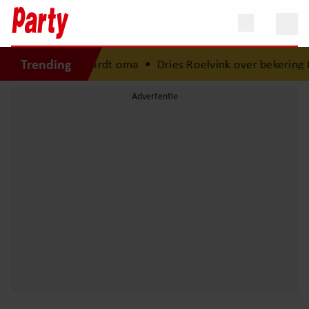
Trending
ws: schrijfster wordt oma
•
Dries Roelvink over bekering D