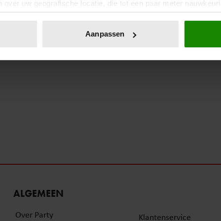
 over uw geografische locatie, die tot een paar meter nauwkeuri
eren door het actief te scannen op specifieke eigenschappen (fing
onlijke gegevens worden verwerkt en stel uw voorkeuren in he
Aanpassen
jzigen of intrekken in de Cookieverklaring.
ent en advertenties te personaliseren, om functies voor social
. Ook delen we informatie over uw gebruik van onze site met on
e. Deze partners kunnen deze gegevens combineren met andere i
erzameld op basis van uw gebruik van hun services. U gaat akk
ALGEMEEN
Over Party
Klantenservice