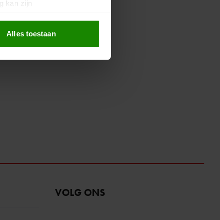
g kan zijn
erprinting)
t
detailgedeelte
in. U kunt uw
Alles toestaan
 media te bieden en om ons
ze partners voor social
nformatie die u aan ze heeft
oord met onze cookies als u
VOLG ONS