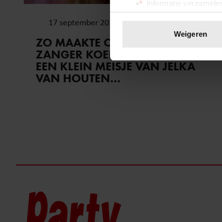
Informatie verzamelen
Uw apparaat identific
17 september 2024
Lees meer over hoe uw perso
Weigeren
ZO MAAKTE CLOUSEAU-
toestemming op elk moment wi
ZANGER KOEN WAUTERS WEER
EEN KLEIN MEISJE VAN JELKA
We gebruiken cookies om cont
VAN HOUTEN…
websiteverkeer te analyseren
media, adverteren en analys
verstrekt of die ze hebben v
onze website blijft gebruiken.