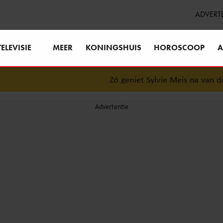
ADVERT
TELEVISIE
MEER
KONINGSHUIS
HOROSCOOP
A
Zó geniet Sylvie Meis na van dro