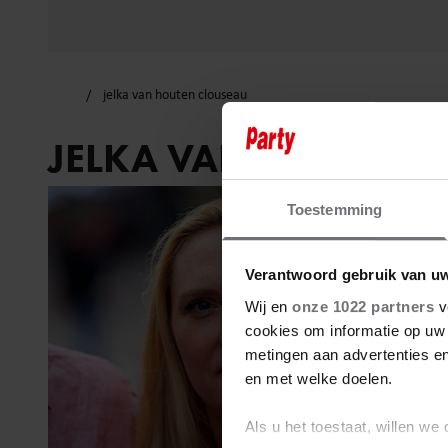
jelka van houten clouseau
JELKA VAN HOUTEN 
Toestemming
Verantwoord gebruik van u
Wij en
onze 1022 partners
v
cookies om informatie op uw 
metingen aan advertenties en
en met welke doelen.
Als u het toestaat, willen we