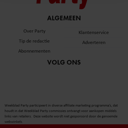
en om ons websiteverkeer te analyseren. Ook delen we
informatie over uw gebruik van onze site met onze
partners voor social media, adverteren en analyse. Deze
ALGEMEEN
partners kunnen deze gegevens combineren met andere
informatie die u aan ze heeft verstrekt of die ze hebben
Over Party
Klantenservice
verzameld op basis van uw gebruik van hun services. U
Tip de redactie
Adverteren
gaat akkoord met onze cookies als u onze website blijft
gebruiken.
Abonnementen
VOLG ONS
Weekblad Party participeert in diverse affiliate marketing programma’s, dat
houdt in dat Weekblad Party commissies ontvangt voor aankopen middels
links van retailers. Deze website wordt niet gesponsord door de genoemde
webwinkels.