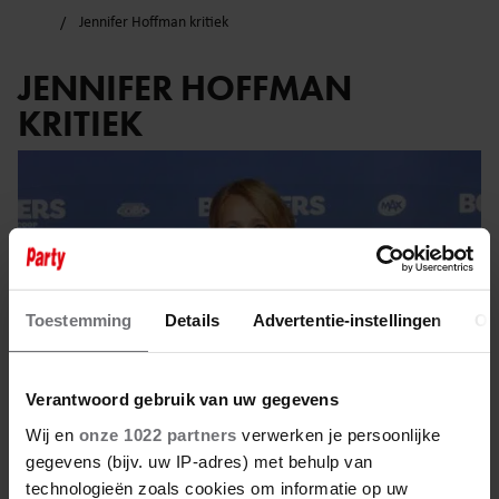
Jennifer Hoffman kritiek
JENNIFER HOFFMAN
KRITIEK
Toestemming
Details
Advertentie-instellingen
Ov
Verantwoord gebruik van uw gegevens
Wij en
onze 1022 partners
verwerken je persoonlijke
gegevens (bijv. uw IP-adres) met behulp van
technologieën zoals cookies om informatie op uw