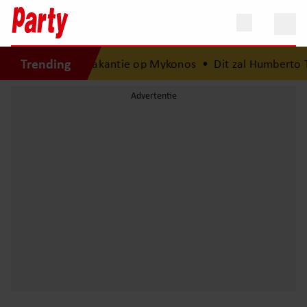
Trending
eis na van droomvakantie op Mykonos
•
Dit zal Humberto Ta