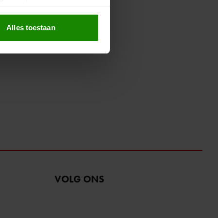
erprinting)
t
detailgedeelte
in. U kunt uw
Alles toestaan
 media te bieden en om ons
ze partners voor social
nformatie die u aan ze heeft
oord met onze cookies als u
VOLG ONS