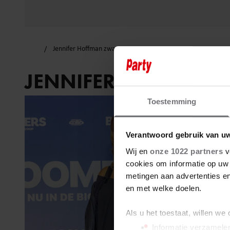
Jennifer Hoffman zwanger
JENNIFER HOFFMAN
Toestemming
Verantwoord gebruik van u
Wij en
onze 1022 partners
v
cookies om informatie op uw 
metingen aan advertenties en
en met welke doelen.
Als u het toestaat, willen we
Informatie verzamelen