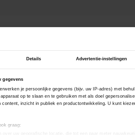
 ZWANGER
Details
Advertentie-instellingen
w gegevens
erwerken je persoonlijke gegevens (bijv. uw IP-adres) met behul
apparaat op te slaan en te gebruiken met als doel gepersonalise
 content, inzicht in publiek en productontwikkeling. U kunt kiez
 ook graag:
 over uw geografische locatie, die tot een paar meter nauwkeuri