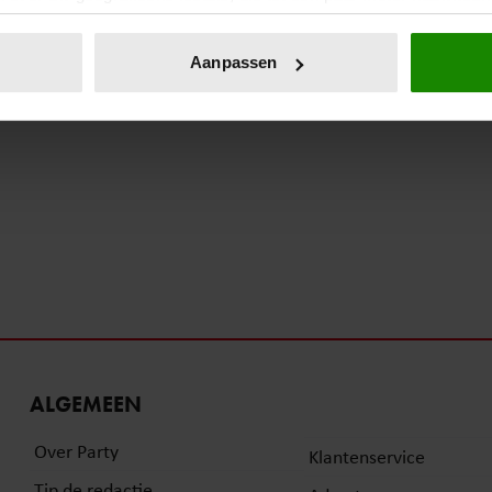
eren door het actief te scannen op specifieke eigenschappen (fing
onlijke gegevens worden verwerkt en stel uw voorkeuren in he
Aanpassen
jzigen of intrekken in de Cookieverklaring.
ent en advertenties te personaliseren, om functies voor social
. Ook delen we informatie over uw gebruik van onze site met on
e. Deze partners kunnen deze gegevens combineren met andere i
erzameld op basis van uw gebruik van hun services. U gaat akk
ALGEMEEN
Over Party
Klantenservice
Tip de redactie