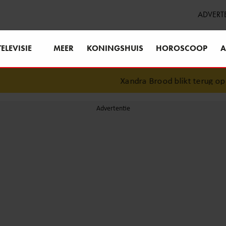
ADVERT
TELEVISIE
MEER
KONINGSHUIS
HOROSCOOP
A
Xandra Brood blikt terug op ee