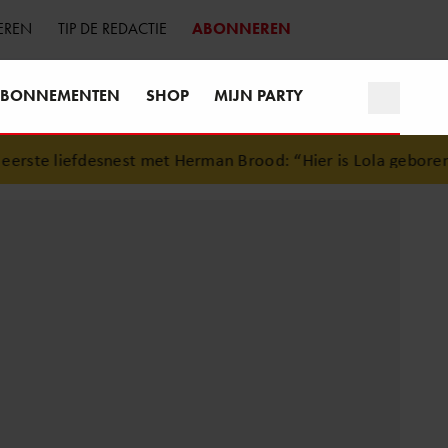
EREN
TIP DE REDACTIE
ABONNEREN
BONNEMENTEN
SHOP
MIJN PARTY
rste liefdesnest met Herman Brood: “Hier is Lola geboren”