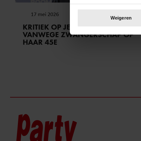
Uw apparaat identific
17 mei 2026
Lees meer over hoe uw perso
Weigeren
toestemming op elk moment wi
KRITIEK OP JENNIFER HOFFMAN
VANWEGE ZWANGERSCHAP OP
We gebruiken cookies om cont
HAAR 45E
websiteverkeer te analyseren
media, adverteren en analys
verstrekt of die ze hebben v
onze website blijft gebruiken.