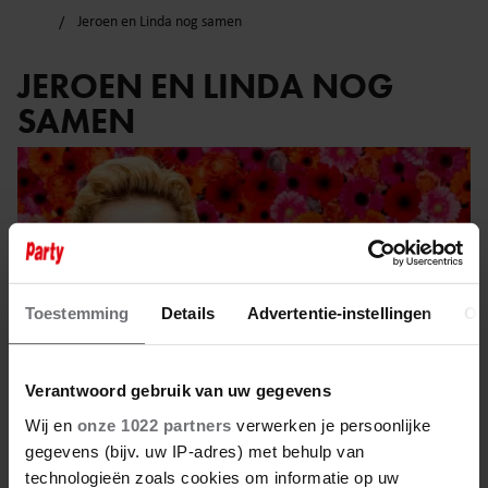
Jeroen en Linda nog samen
JEROEN EN LINDA NOG
SAMEN
Toestemming
Details
Advertentie-instellingen
Ov
Verantwoord gebruik van uw gegevens
Wij en
onze 1022 partners
verwerken je persoonlijke
gegevens (bijv. uw IP-adres) met behulp van
technologieën zoals cookies om informatie op uw