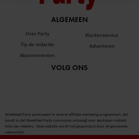
en om ons websiteverkeer te analyseren. Ook delen we
informatie over uw gebruik van onze site met onze
partners voor social media, adverteren en analyse. Deze
ALGEMEEN
partners kunnen deze gegevens combineren met andere
informatie die u aan ze heeft verstrekt of die ze hebben
Over Party
Klantenservice
verzameld op basis van uw gebruik van hun services. U
Tip de redactie
Adverteren
gaat akkoord met onze cookies als u onze website blijft
gebruiken.
Abonnementen
VOLG ONS
Weekblad Party participeert in diverse affiliate marketing programma’s, dat
houdt in dat Weekblad Party commissies ontvangt voor aankopen middels
links van retailers. Deze website wordt niet gesponsord door de genoemde
webwinkels.