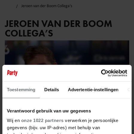
Jeroen van der Boom Collega's
JEROEN VAN DER BOOM
COLLEGA’S
Toestemming
Details
Advertentie-instellingen
Ov
Verantwoord gebruik van uw gegevens
Wij en
onze 1022 partners
verwerken je persoonlijke
gegevens (bijv. uw IP-adres) met behulp van