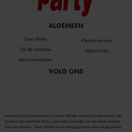
en om ons websiteverkeer te analyseren. Ook delen we
informatie over uw gebruik van onze site met onze
partners voor social media, adverteren en analyse. Deze
ALGEMEEN
partners kunnen deze gegevens combineren met andere
informatie die u aan ze heeft verstrekt of die ze hebben
Over Party
Klantenservice
verzameld op basis van uw gebruik van hun services. U
gaat akkoord met onze cookies als u onze website blijft
Tip de redactie
Adverteren
gebruiken.
Abonnementen
VOLG ONS
Weekblad Party participeert in diverse affiliate marketing programma’s, dat
houdt in dat Weekblad Party commissies ontvangt voor aankopen middels
links van retailers. Deze website wordt niet gesponsord door de genoemde