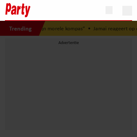
Trending
gd: “Mijn zus is mijn morele kompas”
•
Jamai reageert op ov