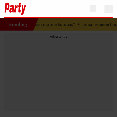
Trending
ugd: “Mijn zus is mijn morele kompas”
•
Jamai reageert op 