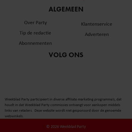
informatie over uw gebruik van onze site met onze
ALGEMEEN
partners voor social media, adverteren en analyse. Deze
partners kunnen deze gegevens combineren met andere
Over Party
Klantenservice
informatie die u aan ze heeft verstrekt of die ze hebben
Tip de redactie
verzameld op basis van uw gebruik van hun services. U
Adverteren
gaat akkoord met onze cookies als u onze website blijft
Abonnementen
gebruiken.
VOLG ONS
Weekblad Party participeert in diverse affiliate marketing programma’s, dat
houdt in dat Weekblad Party commissies ontvangt voor aankopen middels
links van retailers. Deze website wordt niet gesponsord door de genoemde
webwinkels.
© 2026 Weekblad Party