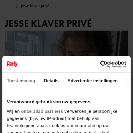
jesse klaver privé
JESSE KLAVER PRIVÉ
Toestemming
Details
Advertentie-instellingen
Ov
Verantwoord gebruik van uw gegevens
Wij en
onze 1022 partners
verwerken je persoonlijke
gegevens (bijv. uw IP-adres) met behulp van
26 juli 2025
technologieën zoals cookies om informatie op uw
apparaat op te slaan en te gebruiken met als doel