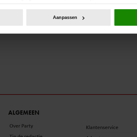
eren door het actief te scannen op specifieke eigenschappen (fing
onlijke gegevens worden verwerkt en stel uw voorkeuren in he
Aanpassen
jzigen of intrekken in de Cookieverklaring.
ent en advertenties te personaliseren, om functies voor social
. Ook delen we informatie over uw gebruik van onze site met on
e. Deze partners kunnen deze gegevens combineren met andere i
erzameld op basis van uw gebruik van hun services. U gaat akk
ALGEMEEN
Over Party
Klantenservice
Tip de redactie