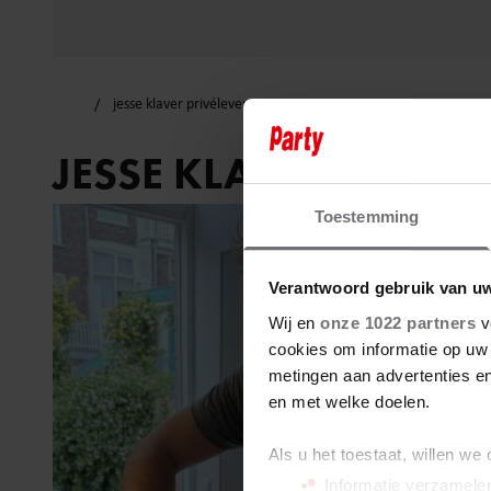
jesse klaver privéleven
JESSE KLAVER PRIVÉL
Toestemming
Verantwoord gebruik van u
Wij en
onze 1022 partners
v
cookies om informatie op uw 
metingen aan advertenties en
en met welke doelen.
Als u het toestaat, willen we
Informatie verzamelen