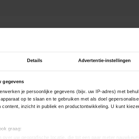
EVEN
Details
Advertentie-instellingen
w gegevens
erwerken je persoonlijke gegevens (bijv. uw IP-adres) met behul
apparaat op te slaan en te gebruiken met als doel gepersonalise
 content, inzicht in publiek en productontwikkeling. U kunt kiez
 ook graag:
 over uw geografische locatie, die tot een paar meter nauwkeuri