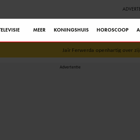
ADVERT
TELEVISIE
MEER
KONINGSHUIS
HOROSCOOP
A
Jaïr Ferwerda openhartig over zijn j