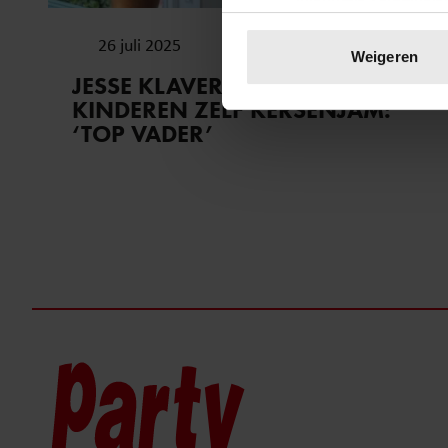
Uw apparaat identific
26 juli 2025
Lees meer over hoe uw perso
Weigeren
toestemming op elk moment wi
JESSE KLAVER MAAKT MET ZIJN
KINDEREN ZELF KERSENJAM:
We gebruiken cookies om cont
‘TOP VADER’
websiteverkeer te analyseren
media, adverteren en analys
verstrekt of die ze hebben v
onze website blijft gebruiken.