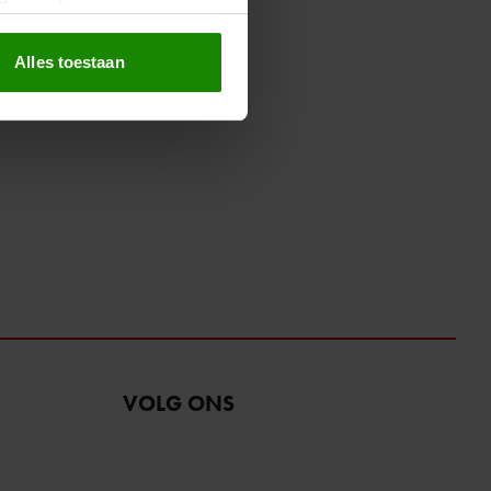
erprinting)
t
detailgedeelte
in. U kunt uw
Alles toestaan
 media te bieden en om ons
ze partners voor social
nformatie die u aan ze heeft
oord met onze cookies als u
VOLG ONS