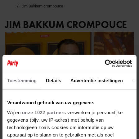
Jim Bakkum crompouce
JIM BAKKUM CROMPOUCE
Toestemming
Details
Advertentie-instellingen
Ov
Verantwoord gebruik van uw gegevens
Wij en
onze 1022 partners
verwerken je persoonlijke
gegevens (bijv. uw IP-adres) met behulp van
technologieën zoals cookies om informatie op uw
29 mei 2024
apparaat op te slaan en te gebruiken met als doel