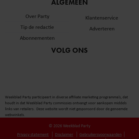
informatie over uw gebruik van onze site met onze
ALGEMEEN
partners voor social media, adverteren en analyse. Deze
Over Party
partners kunnen deze gegevens combineren met andere
Klantenservice
informatie die u aan ze heeft verstrekt of die ze hebben
Tip de redactie
Adverteren
verzameld op basis van uw gebruik van hun services. U
Abonnementen
gaat akkoord met onze cookies als u onze website blijft
gebruiken.
VOLG ONS
Weekblad Party participeert in diverse affiliate marketing programma’s, dat
houdt in dat Weekblad Party commissies ontvangt voor aankopen middels
links van retailers. Deze website wordt niet gesponsord door de genoemde
webwinkels.
© 2026 Weekblad Party
Privacy statement
Disclaimer
Gebruikersvoorwaarden