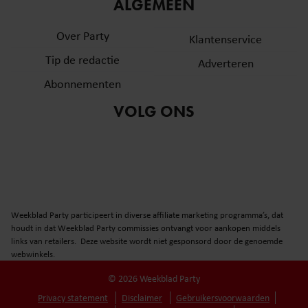
informatie over uw gebruik van onze site met onze
ALGEMEEN
partners voor social media, adverteren en analyse. Deze
Over Party
partners kunnen deze gegevens combineren met andere
Klantenservice
informatie die u aan ze heeft verstrekt of die ze hebben
Tip de redactie
Adverteren
verzameld op basis van uw gebruik van hun services. U
Abonnementen
gaat akkoord met onze cookies als u onze website blijft
gebruiken.
VOLG ONS
Weekblad Party participeert in diverse affiliate marketing programma’s, dat
houdt in dat Weekblad Party commissies ontvangt voor aankopen middels
links van retailers. Deze website wordt niet gesponsord door de genoemde
webwinkels.
© 2026 Weekblad Party
Privacy statement
Disclaimer
Gebruikersvoorwaarden