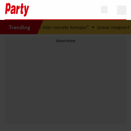
Trending
jeugd: “Mijn zus is mijn morele kompas”
•
Jamai reageert op