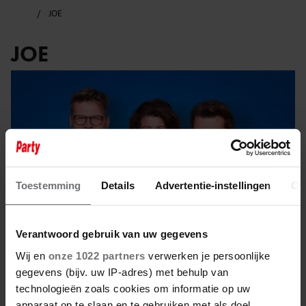
JOE
JOE
Toestemming
Details
Advertentie-instellingen
Ov
Verantwoord gebruik van uw gegevens
Wij en
onze 1022 partners
verwerken je persoonlijke
gegevens (bijv. uw IP-adres) met behulp van
17 maart 2026
technologieën zoals cookies om informatie op uw
apparaat op te slaan en te gebruiken met als doel