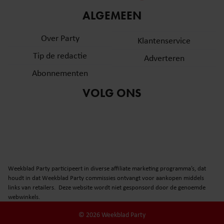
informatie over uw gebruik van onze site met onze
ALGEMEEN
partners voor social media, adverteren en analyse. Deze
partners kunnen deze gegevens combineren met andere
Over Party
Klantenservice
informatie die u aan ze heeft verstrekt of die ze hebben
Tip de redactie
verzameld op basis van uw gebruik van hun services. U
Adverteren
gaat akkoord met onze cookies als u onze website blijft
Abonnementen
gebruiken.
VOLG ONS
Weekblad Party participeert in diverse affiliate marketing programma’s, dat
houdt in dat Weekblad Party commissies ontvangt voor aankopen middels
links van retailers. Deze website wordt niet gesponsord door de genoemde
webwinkels.
© 2026 Weekblad Party