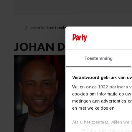
Johan Derksen Humberto Tan
JOHAN DERKSEN HU
Toestemming
Verantwoord gebruik van u
Wij en
onze 1022 partners
v
cookies om informatie op uw 
metingen aan advertenties en
en met welke doelen.
Als u het toestaat, willen we
Informatie verzamelen