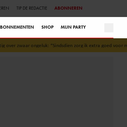
EREN
TIP DE REDACTIE
ABONNEREN
BONNEMENTEN
SHOP
MIJN PARTY
er zwaar ongeluk: “Sindsdien zorg ik extra goed voor mijn 