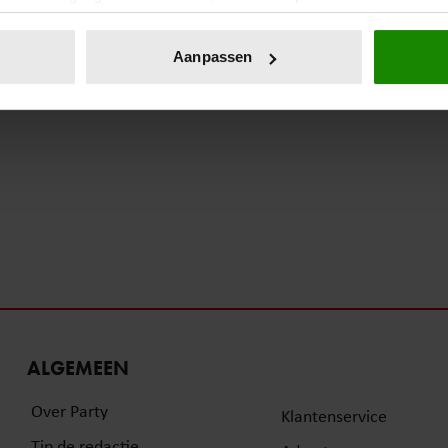
eren door het actief te scannen op specifieke eigenschappen (fing
onlijke gegevens worden verwerkt en stel uw voorkeuren in he
Aanpassen
jzigen of intrekken in de Cookieverklaring.
ent en advertenties te personaliseren, om functies voor social
. Ook delen we informatie over uw gebruik van onze site met on
e. Deze partners kunnen deze gegevens combineren met andere i
erzameld op basis van uw gebruik van hun services. U gaat akk
ALGEMEEN
Over Party
Klantenservice
Tip de redactie