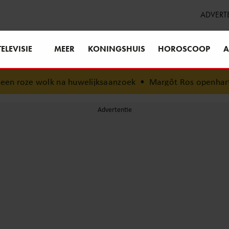
ADVERT
TELEVISIE
MEER
KONINGSHUIS
HOROSCOOP
A
 roze wolk na huwelijksaanzoek
•
Margôt Ros openhartig ov