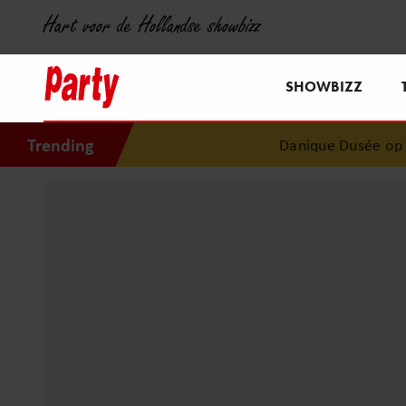
Hart voor de Hollandse showbizz
SHOWBIZZ
Trending
Danique Dusée op een