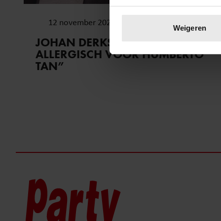
Uw apparaat identific
12 november 2025
Lees meer over hoe uw perso
Weigeren
toestemming op elk moment wi
JOHAN DERKSEN: ‘IK BEN
ALLERGISCH VOOR HUMBERTO
We gebruiken cookies om cont
TAN”
websiteverkeer te analyseren
media, adverteren en analys
verstrekt of die ze hebben v
onze website blijft gebruiken.