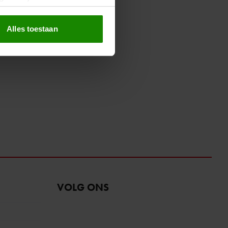
erprinting)
t
detailgedeelte
in. U kunt uw
Alles toestaan
 media te bieden en om ons
ze partners voor social
nformatie die u aan ze heeft
oord met onze cookies als u
VOLG ONS