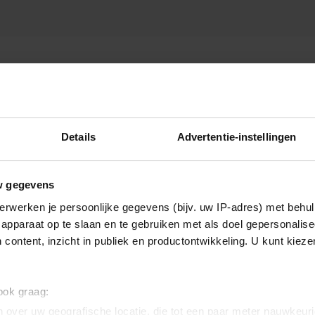
MBERTO TAN
Details
Advertentie-instellingen
w gegevens
erwerken je persoonlijke gegevens (bijv. uw IP-adres) met behul
apparaat op te slaan en te gebruiken met als doel gepersonalise
 content, inzicht in publiek en productontwikkeling. U kunt kiez
 ook graag:
 over uw geografische locatie, die tot een paar meter nauwkeuri