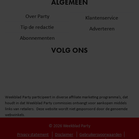
informatie over uw gebruik van onze site met onze
ALGEMEEN
partners voor social media, adverteren en analyse. Deze
Over Party
partners kunnen deze gegevens combineren met andere
Klantenservice
informatie die u aan ze heeft verstrekt of die ze hebben
Tip de redactie
Adverteren
verzameld op basis van uw gebruik van hun services. U
Abonnementen
gaat akkoord met onze cookies als u onze website blijft
gebruiken.
VOLG ONS
Weekblad Party participeert in diverse affiliate marketing programma’s, dat
houdt in dat Weekblad Party commissies ontvangt voor aankopen middels
links van retailers. Deze website wordt niet gesponsord door de genoemde
webwinkels.
© 2026 Weekblad Party
Privacy statement
Disclaimer
Gebruikersvoorwaarden