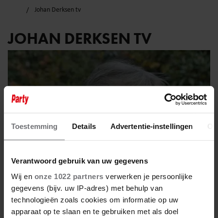
Johan Derksen tv
JOHAN DERKSEN TV
Toestemming
Details
Advertentie-instellingen
Ov
Verantwoord gebruik van uw gegevens
Wij en
onze 1022 partners
verwerken je persoonlijke
gegevens (bijv. uw IP-adres) met behulp van
technologieën zoals cookies om informatie op uw
24 november 2025
apparaat op te slaan en te gebruiken met als doel