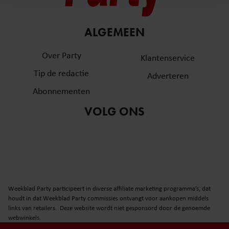
en om ons websiteverkeer te analyseren. Ook delen we
informatie over uw gebruik van onze site met onze
partners voor social media, adverteren en analyse. Deze
ALGEMEEN
partners kunnen deze gegevens combineren met andere
informatie die u aan ze heeft verstrekt of die ze hebben
Over Party
Klantenservice
verzameld op basis van uw gebruik van hun services. U
Tip de redactie
Adverteren
gaat akkoord met onze cookies als u onze website blijft
gebruiken.
Abonnementen
VOLG ONS
Weekblad Party participeert in diverse affiliate marketing programma’s, dat
houdt in dat Weekblad Party commissies ontvangt voor aankopen middels
links van retailers. Deze website wordt niet gesponsord door de genoemde
webwinkels.