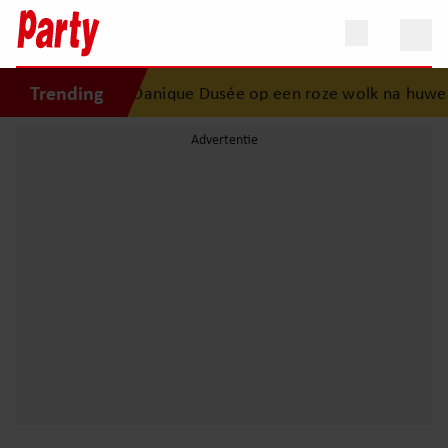
Trending
 mag uitdoen”
•
Danique Dusée op een roze wolk na huweli