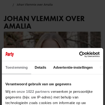
Johan Vlemmix over Amalia
JOHAN VLEMMIX OVER
AMALIA
Toestemming
Details
Advertentie-instellingen
Ov
Verantwoord gebruik van uw gegevens
Wij en
onze 1022 partners
verwerken je persoonlijke
gegevens (bijv. uw IP-adres) met behulp van
technologieën zoals cookies om informatie op uw