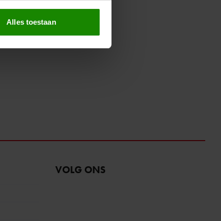
erprinting)
t
detailgedeelte
in. U kunt uw
Alles toestaan
 media te bieden en om ons
ze partners voor social
nformatie die u aan ze heeft
oord met onze cookies als u
VOLG ONS