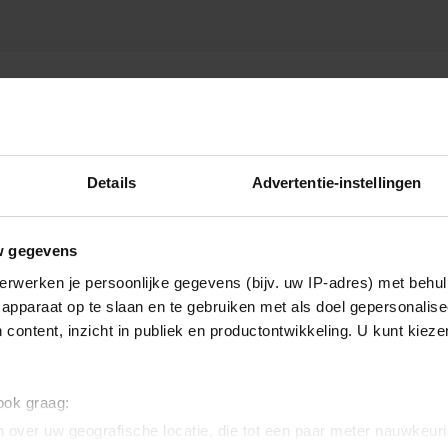
Details
Advertentie-instellingen
w gegevens
erwerken je persoonlijke gegevens (bijv. uw IP-adres) met behul
apparaat op te slaan en te gebruiken met als doel gepersonalise
 content, inzicht in publiek en productontwikkeling. U kunt kiez
 ook graag:
 over uw geografische locatie, die tot een paar meter nauwkeuri