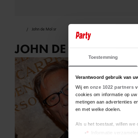
John de Mol sr
JOHN DE MOL SR
Toestemming
Verantwoord gebruik van u
Wij en
onze 1022 partners
v
cookies om informatie op uw 
metingen aan advertenties en
en met welke doelen.
Als u het toestaat, willen we
Informatie verzamelen