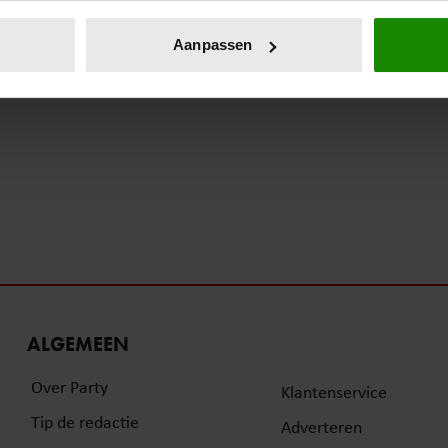
eren door het actief te scannen op specifieke eigenschappen (fing
onlijke gegevens worden verwerkt en stel uw voorkeuren in he
Aanpassen
jzigen of intrekken in de Cookieverklaring.
ent en advertenties te personaliseren, om functies voor social
. Ook delen we informatie over uw gebruik van onze site met on
e. Deze partners kunnen deze gegevens combineren met andere i
erzameld op basis van uw gebruik van hun services. U gaat akk
ALGEMEEN
Over Party
Klantenservice
Tip de redactie
Adverteren