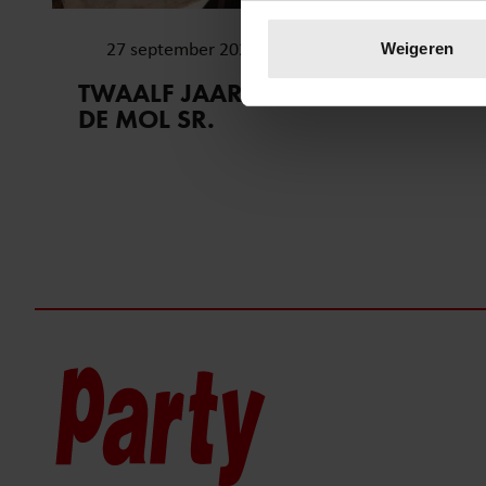
Uw apparaat identific
Lees meer over hoe uw perso
27 september 2025
Weigeren
toestemming op elk moment wi
TWAALF JAAR ZONDER JOHN
DE MOL SR.
We gebruiken cookies om cont
websiteverkeer te analyseren
media, adverteren en analys
verstrekt of die ze hebben v
onze website blijft gebruiken.