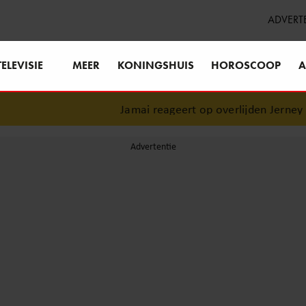
ADVERT
TELEVISIE
MEER
KONINGSHUIS
HOROSCOOP
A
Jamai reageert op overlijden Jerney Kaa