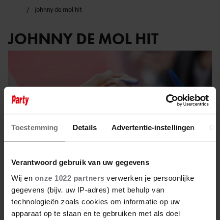
johnny de mol hit
JOHNNY DE MOL HIT
Toestemming
Details
Advertentie-instellingen
Ov
Verantwoord gebruik van uw gegevens
Wij en
onze 1022 partners
verwerken je persoonlijke
gegevens (bijv. uw IP-adres) met behulp van
technologieën zoals cookies om informatie op uw
25 juni 2023
apparaat op te slaan en te gebruiken met als doel