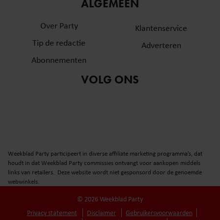
informatie over uw gebruik van onze site met onze
ALGEMEEN
partners voor social media, adverteren en analyse. Deze
Over Party
partners kunnen deze gegevens combineren met andere
Klantenservice
informatie die u aan ze heeft verstrekt of die ze hebben
Tip de redactie
Adverteren
verzameld op basis van uw gebruik van hun services. U
Abonnementen
gaat akkoord met onze cookies als u onze website blijft
gebruiken.
VOLG ONS
Weekblad Party participeert in diverse affiliate marketing programma’s, dat
houdt in dat Weekblad Party commissies ontvangt voor aankopen middels
links van retailers. Deze website wordt niet gesponsord door de genoemde
webwinkels.
© 2026 Weekblad Party
Privacy statement
Disclaimer
Gebruikersvoorwaarden