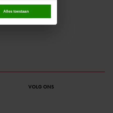
erprinting)
t
detailgedeelte
in. U kunt uw
Alles toestaan
 media te bieden en om ons
ze partners voor social
nformatie die u aan ze heeft
oord met onze cookies als u
VOLG ONS