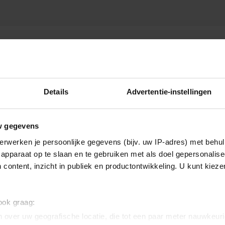
WELIJK
Details
Advertentie-instellingen
w gegevens
erwerken je persoonlijke gegevens (bijv. uw IP-adres) met behul
apparaat op te slaan en te gebruiken met als doel gepersonalise
 content, inzicht in publiek en productontwikkeling. U kunt kiez
 ook graag:
 over uw geografische locatie, die tot een paar meter nauwkeuri