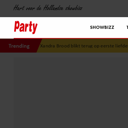
Hart voor de Hollandse showbizz
SHOWBIZZ
Trending
Xandra Brood blikt terug op eerste liefdesn