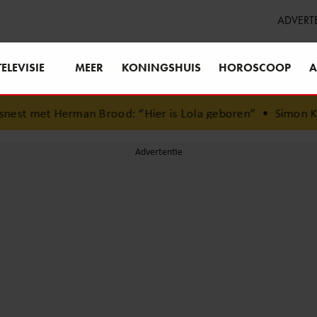
ADVERT
TELEVISIE
MEER
KONINGSHUIS
HOROSCOOP
A
est met Herman Brood: “Hier is Lola geboren”
•
Simon Keize