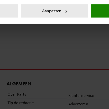
eren door het actief te scannen op specifieke eigenschappen (fing
onlijke gegevens worden verwerkt en stel uw voorkeuren in he
Aanpassen
jzigen of intrekken in de Cookieverklaring.
ent en advertenties te personaliseren, om functies voor social
. Ook delen we informatie over uw gebruik van onze site met on
e. Deze partners kunnen deze gegevens combineren met andere i
erzameld op basis van uw gebruik van hun services. U gaat akk
ALGEMEEN
Over Party
Klantenservice
Tip de redactie
Adverteren