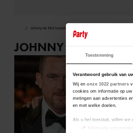
Johnny de Mol huwelijk
JOHNNY DE MOL HU
Toestemming
Verantwoord gebruik van u
Wij en
onze 1022 partners
v
cookies om informatie op uw 
metingen aan advertenties en
en met welke doelen.
Als u het toestaat, willen we
Informatie verzamelen