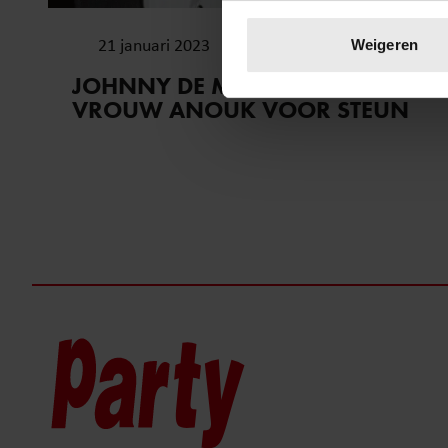
Uw apparaat identific
Lees meer over hoe uw perso
21 januari 2023
Weigeren
toestemming op elk moment wi
JOHNNY DE MOL BEDANKT
VROUW ANOUK VOOR STEUN
We gebruiken cookies om cont
websiteverkeer te analyseren
media, adverteren en analys
verstrekt of die ze hebben v
onze website blijft gebruiken.