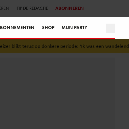
EREN
TIP DE REDACTIE
ABONNEREN
BONNEMENTEN
SHOP
MIJN PARTY
r blikt terug op donkere periode: ‘Ik was een wandelend ho