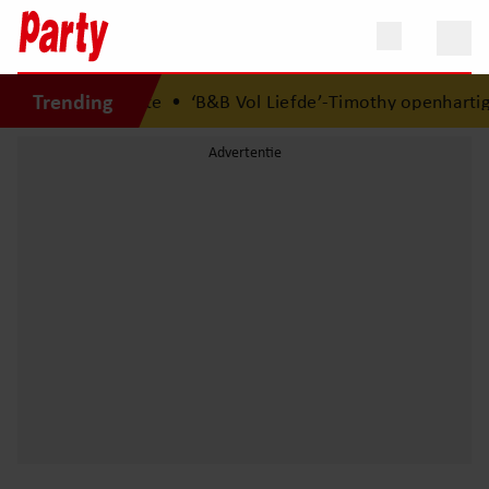
Trending
bed elkaars eerste
•
‘B&B Vol Liefde’-Timothy openhartig 