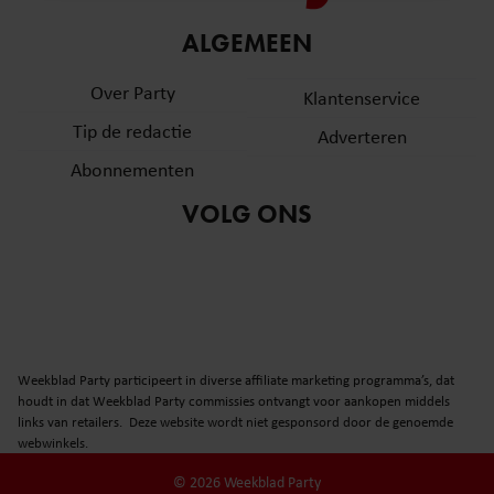
informatie over uw gebruik van onze site met onze
ALGEMEEN
partners voor social media, adverteren en analyse. Deze
partners kunnen deze gegevens combineren met andere
Over Party
Klantenservice
informatie die u aan ze heeft verstrekt of die ze hebben
verzameld op basis van uw gebruik van hun services. U
Tip de redactie
Adverteren
gaat akkoord met onze cookies als u onze website blijft
Abonnementen
gebruiken.
VOLG ONS
Weekblad Party participeert in diverse affiliate marketing programma’s, dat
houdt in dat Weekblad Party commissies ontvangt voor aankopen middels
links van retailers. Deze website wordt niet gesponsord door de genoemde
webwinkels.
© 2026 Weekblad Party