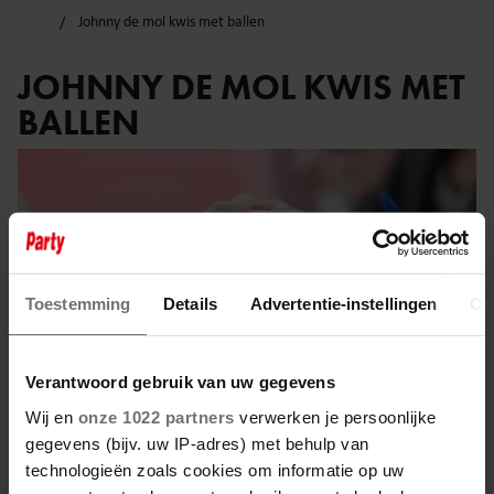
Johnny de mol kwis met ballen
JOHNNY DE MOL KWIS MET
BALLEN
Toestemming
Details
Advertentie-instellingen
Ov
Verantwoord gebruik van uw gegevens
Wij en
onze 1022 partners
verwerken je persoonlijke
gegevens (bijv. uw IP-adres) met behulp van
technologieën zoals cookies om informatie op uw