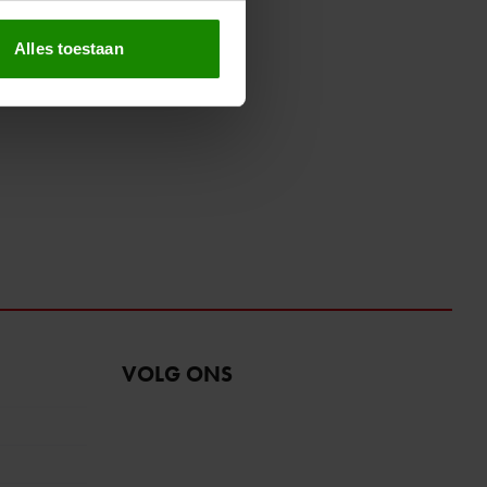
erprinting)
t
detailgedeelte
in. U kunt uw
Alles toestaan
 media te bieden en om ons
ze partners voor social
nformatie die u aan ze heeft
oord met onze cookies als u
VOLG ONS