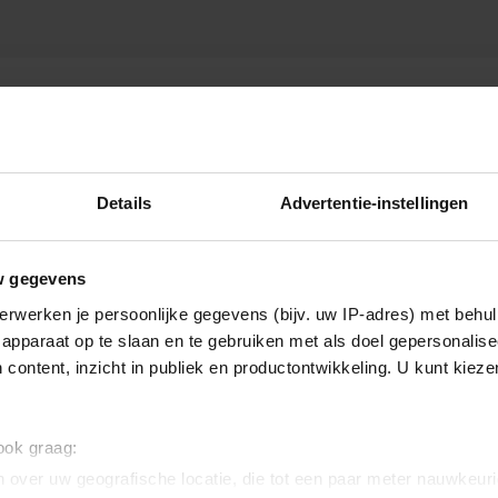
SLAVING
Details
Advertentie-instellingen
w gegevens
erwerken je persoonlijke gegevens (bijv. uw IP-adres) met behul
apparaat op te slaan en te gebruiken met als doel gepersonalise
 content, inzicht in publiek en productontwikkeling. U kunt kiez
 ook graag:
 over uw geografische locatie, die tot een paar meter nauwkeuri