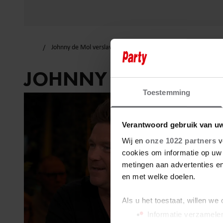
Johnny de Mol verslaving
JOHNNY DE MOL VER
Toestemming
Verantwoord gebruik van u
Wij en
onze 1022 partners
v
cookies om informatie op uw 
metingen aan advertenties en
en met welke doelen.
Als u het toestaat, willen we
Informatie verzamelen