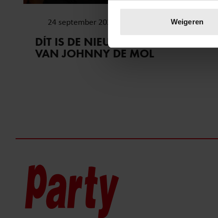
Uw apparaat identific
Lees meer over hoe uw perso
24 september 2024
Weigeren
toestemming op elk moment wi
DÍT IS DE NIEUWE VERSLAVING
VAN JOHNNY DE MOL
We gebruiken cookies om cont
websiteverkeer te analyseren
media, adverteren en analys
verstrekt of die ze hebben v
onze website blijft gebruiken.