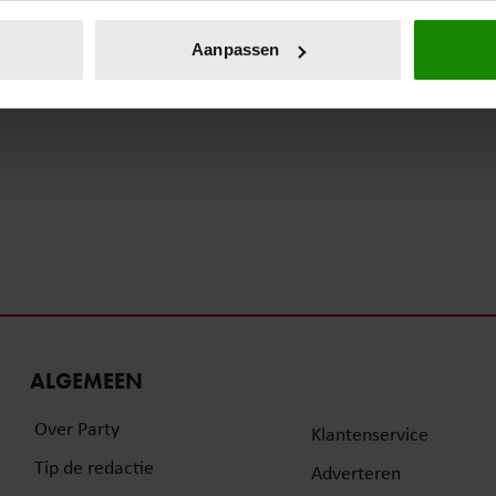
eren door het actief te scannen op specifieke eigenschappen (fing
onlijke gegevens worden verwerkt en stel uw voorkeuren in he
Aanpassen
jzigen of intrekken in de Cookieverklaring.
ent en advertenties te personaliseren, om functies voor social
. Ook delen we informatie over uw gebruik van onze site met on
e. Deze partners kunnen deze gegevens combineren met andere i
erzameld op basis van uw gebruik van hun services. U gaat akk
ALGEMEEN
Over Party
Klantenservice
Tip de redactie
Adverteren