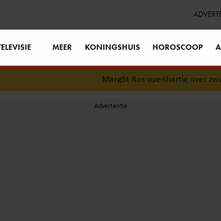
ADVERT
TELEVISIE
MEER
KONINGSHUIS
HOROSCOOP
A
Margôt Ros openhartig over zwaar on