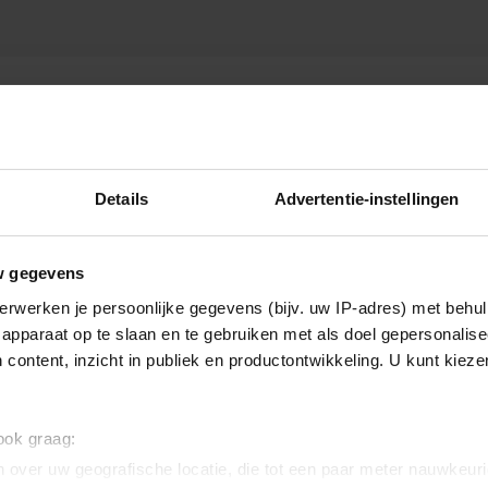
ROUW ANOUK
Details
Advertentie-instellingen
w gegevens
erwerken je persoonlijke gegevens (bijv. uw IP-adres) met behul
apparaat op te slaan en te gebruiken met als doel gepersonalise
 content, inzicht in publiek en productontwikkeling. U kunt kiez
 ook graag:
 over uw geografische locatie, die tot een paar meter nauwkeuri