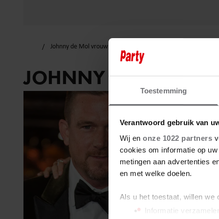
Johnny de Mol vrouw anouk
JOHNNY DE MOL V
Toestemming
Verantwoord gebruik van u
Wij en
onze 1022 partners
v
cookies om informatie op uw 
metingen aan advertenties en
en met welke doelen.
Als u het toestaat, willen we
Informatie verzamelen