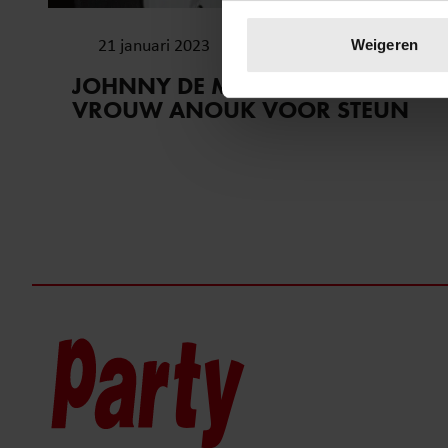
Uw apparaat identific
Lees meer over hoe uw perso
21 januari 2023
Weigeren
toestemming op elk moment wi
JOHNNY DE MOL BEDANKT
VROUW ANOUK VOOR STEUN
We gebruiken cookies om cont
websiteverkeer te analyseren
media, adverteren en analys
verstrekt of die ze hebben v
onze website blijft gebruiken.