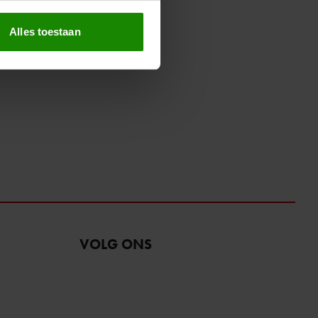
erprinting)
t
detailgedeelte
in. U kunt uw
Alles toestaan
 media te bieden en om ons
ze partners voor social
nformatie die u aan ze heeft
oord met onze cookies als u
VOLG ONS