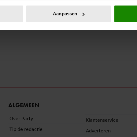
eren door het actief te scannen op specifieke eigenschappen (fing
onlijke gegevens worden verwerkt en stel uw voorkeuren in he
Aanpassen
jzigen of intrekken in de Cookieverklaring.
ent en advertenties te personaliseren, om functies voor social
. Ook delen we informatie over uw gebruik van onze site met on
e. Deze partners kunnen deze gegevens combineren met andere i
erzameld op basis van uw gebruik van hun services. U gaat akk
ALGEMEEN
Over Party
Klantenservice
Tip de redactie
Adverteren