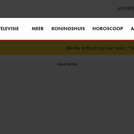
ADVERT
TELEVISIE
MEER
KONINGSHUIS
HOROSCOOP
A
Media kritisch op Jan Smit: “Derti