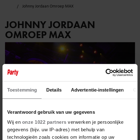
Johnny Jordaan Omroep MAX
JOHNNY JORDAAN
OMROEP MAX
Toestemming
Details
Advertentie-instellingen
Ov
Verantwoord gebruik van uw gegevens
Wij en
onze 1022 partners
verwerken je persoonlijke
gegevens (bijv. uw IP-adres) met behulp van
technologieën zoals cookies om informatie op uw