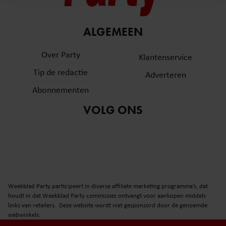
en om ons websiteverkeer te analyseren. Ook delen we
informatie over uw gebruik van onze site met onze
partners voor social media, adverteren en analyse. Deze
ALGEMEEN
partners kunnen deze gegevens combineren met andere
informatie die u aan ze heeft verstrekt of die ze hebben
Over Party
Klantenservice
verzameld op basis van uw gebruik van hun services. U
Tip de redactie
Adverteren
gaat akkoord met onze cookies als u onze website blijft
gebruiken.
Abonnementen
VOLG ONS
Weekblad Party participeert in diverse affiliate marketing programma’s, dat
houdt in dat Weekblad Party commissies ontvangt voor aankopen middels
links van retailers. Deze website wordt niet gesponsord door de genoemde
webwinkels.