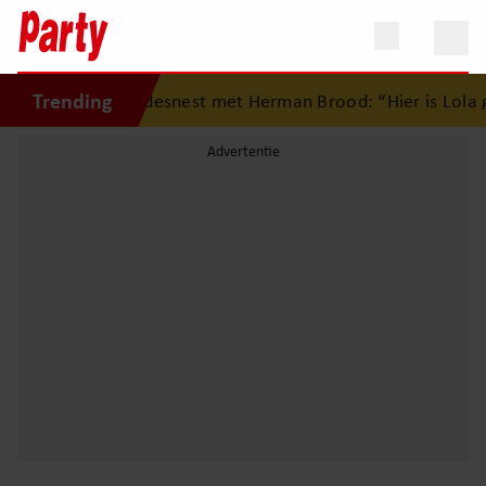
Trending
rug op eerste liefdesnest met Herman Brood: “Hier is Lola g