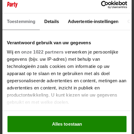
VANDAAG IS HET DE
GEBOORTEDAG VAN JOHNNY
JORDAAN: ZIJN SMARTLAPPEN
Toestemming
Details
Advertentie-instellingen
Ov
LEVEN VOORT
Verantwoord gebruik van uw gegevens
Wij en
onze 1022 partners
verwerken je persoonlijke
gegevens (bijv. uw IP-adres) met behulp van
technologieën zoals cookies om informatie op uw
apparaat op te slaan en te gebruiken met als doel
gepersonaliseerde advertenties en content, metingen aan
advertenties en content, inzicht in publiek en
productontwikkeling. U kunt kiezen wie uw gegevens
gebruikt en met welke doelen.
Als u het toestaat, willen we ook graag:
Alles toestaan
Informatie verzamelen over uw geografische
locatie, die tot een paar meter nauwkeurig kan zijn