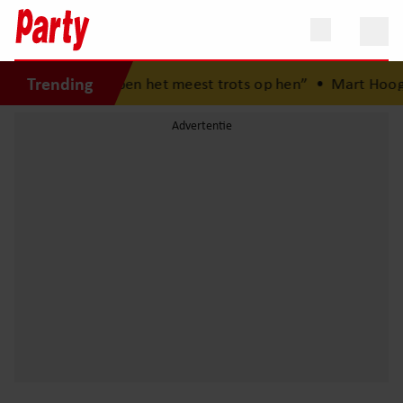
Trending
r kinderen: “Ik ben het meest trots op hen”
•
Mart Hoogka