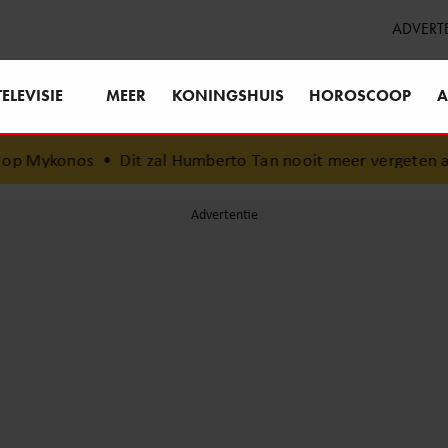
ADVERT
TELEVISIE
MEER
KONINGSHUIS
HOROSCOOP
A
p Mykonos
•
Dit zal Humberto Tan nooit meer vergeten aan z