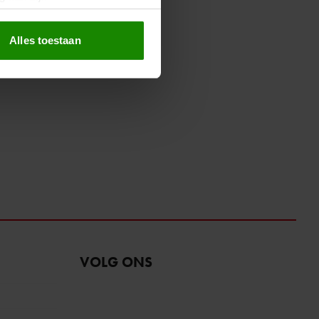
erprinting)
t
detailgedeelte
in. U kunt uw
Alles toestaan
 media te bieden en om ons
ze partners voor social
nformatie die u aan ze heeft
oord met onze cookies als u
VOLG ONS