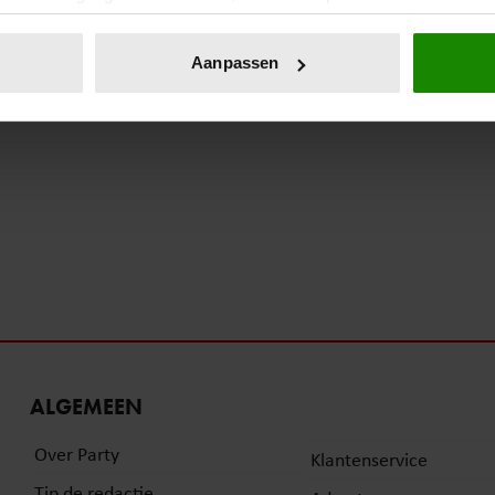
eren door het actief te scannen op specifieke eigenschappen (fing
onlijke gegevens worden verwerkt en stel uw voorkeuren in he
Aanpassen
jzigen of intrekken in de Cookieverklaring.
ent en advertenties te personaliseren, om functies voor social
. Ook delen we informatie over uw gebruik van onze site met on
e. Deze partners kunnen deze gegevens combineren met andere i
erzameld op basis van uw gebruik van hun services. U gaat akk
ALGEMEEN
Over Party
Klantenservice
Tip de redactie