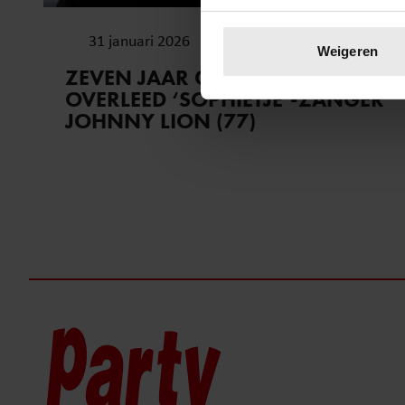
Uw apparaat identific
31 januari 2026
Lees meer over hoe uw perso
Weigeren
toestemming op elk moment wi
ZEVEN JAAR GELEDEN
OVERLEED ‘SOPHIETJE’-ZANGER
We gebruiken cookies om cont
JOHNNY LION (77)
websiteverkeer te analyseren
media, adverteren en analys
verstrekt of die ze hebben v
onze website blijft gebruiken.