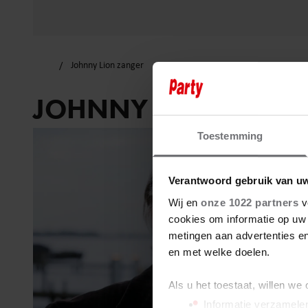
Johnny Lion zanger
JOHNNY LION ZANG
Toestemming
Verantwoord gebruik van u
Wij en
onze 1022 partners
v
cookies om informatie op uw 
metingen aan advertenties en
en met welke doelen.
Als u het toestaat, willen we
Informatie verzamelen