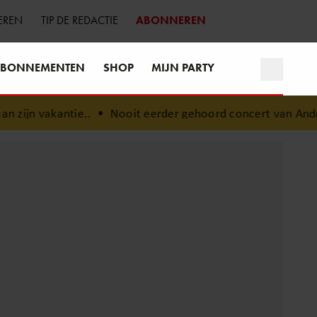
EREN
TIP DE REDACTIE
ABONNEREN
BONNEMENTEN
SHOP
MIJN PARTY
ijn vakantie..
•
Nooit eerder gehoord concert van André Ha