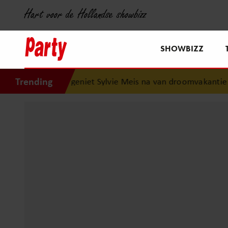
Hart voor de Hollandse showbizz
SHOWBIZZ
Trending
Zó geniet Sylvie Meis na van droomvakantie o