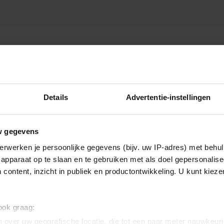
ER
Details
Advertentie-instellingen
w gegevens
erwerken je persoonlijke gegevens (bijv. uw IP-adres) met behul
apparaat op te slaan en te gebruiken met als doel gepersonalise
 content, inzicht in publiek en productontwikkeling. U kunt kiez
 ook graag:
 over uw geografische locatie, die tot een paar meter nauwkeuri