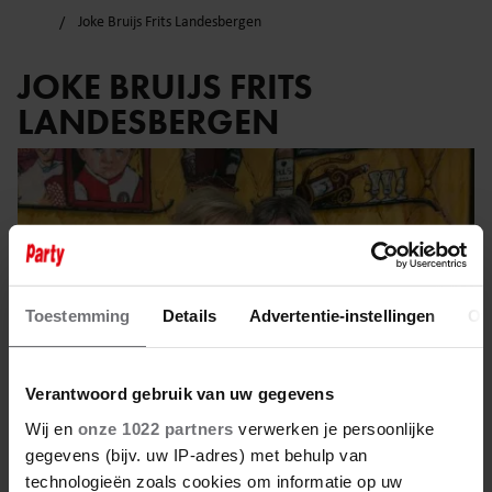
Joke Bruijs Frits Landesbergen
JOKE BRUIJS FRITS
LANDESBERGEN
Toestemming
Details
Advertentie-instellingen
Ov
Verantwoord gebruik van uw gegevens
Wij en
onze 1022 partners
verwerken je persoonlijke
gegevens (bijv. uw IP-adres) met behulp van
technologieën zoals cookies om informatie op uw