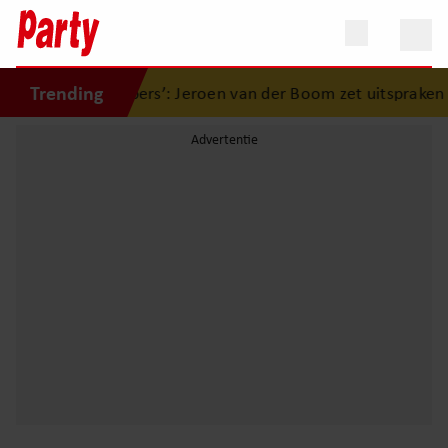
Trending
st van ‘De Toppers’: Jeroen van der Boom zet uitspraken r