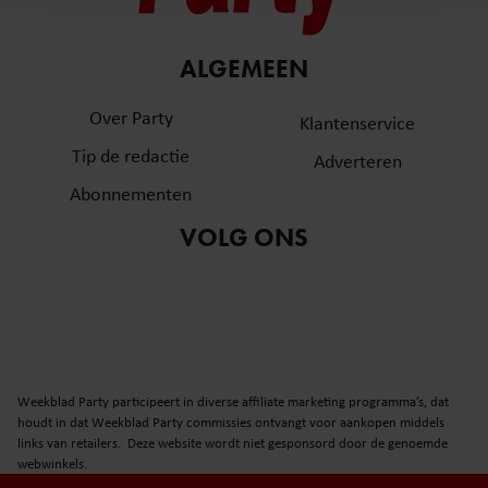
en om ons websiteverkeer te analyseren. Ook delen we
informatie over uw gebruik van onze site met onze
partners voor social media, adverteren en analyse. Deze
ALGEMEEN
partners kunnen deze gegevens combineren met andere
informatie die u aan ze heeft verstrekt of die ze hebben
Over Party
Klantenservice
verzameld op basis van uw gebruik van hun services. U
Tip de redactie
Adverteren
gaat akkoord met onze cookies als u onze website blijft
gebruiken.
Abonnementen
VOLG ONS
Weekblad Party participeert in diverse affiliate marketing programma’s, dat
houdt in dat Weekblad Party commissies ontvangt voor aankopen middels
links van retailers. Deze website wordt niet gesponsord door de genoemde
webwinkels.