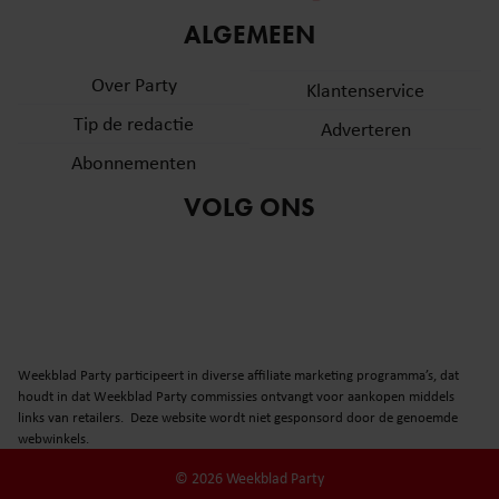
informatie over uw gebruik van onze site met onze
ALGEMEEN
partners voor social media, adverteren en analyse. Deze
partners kunnen deze gegevens combineren met andere
Over Party
Klantenservice
informatie die u aan ze heeft verstrekt of die ze hebben
Tip de redactie
verzameld op basis van uw gebruik van hun services. U
Adverteren
gaat akkoord met onze cookies als u onze website blijft
Abonnementen
gebruiken.
VOLG ONS
Weekblad Party participeert in diverse affiliate marketing programma’s, dat
houdt in dat Weekblad Party commissies ontvangt voor aankopen middels
links van retailers. Deze website wordt niet gesponsord door de genoemde
webwinkels.
© 2026 Weekblad Party