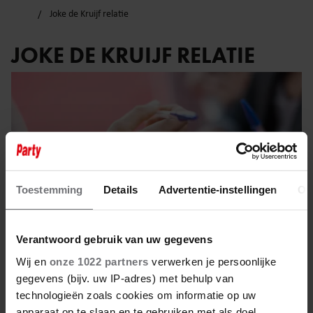
Joke de Kruijf relatie
JOKE DE KRUIJF RELATIE
Toestemming
Details
Advertentie-instellingen
Ov
Verantwoord gebruik van uw gegevens
Wij en
onze 1022 partners
verwerken je persoonlijke
gegevens (bijv. uw IP-adres) met behulp van
7 januari 2023
technologieën zoals cookies om informatie op uw
apparaat op te slaan en te gebruiken met als doel