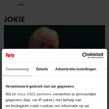
Jokie
JOKIE
Toestemming
Details
Advertentie-instellingen
Ov
Verantwoord gebruik van uw gegevens
Wij en
onze 1022 partners
verwerken je persoonlijke
gegevens (bijv. uw IP-adres) met behulp van
1 juni 2025
technologieën zoals cookies om informatie op uw