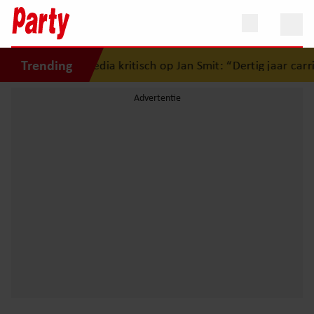
Trending
mijn agenda”
•
Media kritisch op Jan Smit: “Dertig jaar carr