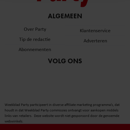
en om ons websiteverkeer te analyseren. Ook delen we
informatie over uw gebruik van onze site met onze
partners voor social media, adverteren en analyse. Deze
ALGEMEEN
partners kunnen deze gegevens combineren met andere
Over Party
informatie die u aan ze heeft verstrekt of die ze hebben
Klantenservice
verzameld op basis van uw gebruik van hun services. U
Tip de redactie
Adverteren
gaat akkoord met onze cookies als u onze website blijft
Abonnementen
gebruiken.
VOLG ONS
Weekblad Party participeert in diverse affiliate marketing programma’s, dat
houdt in dat Weekblad Party commissies ontvangt voor aankopen middels
links van retailers. Deze website wordt niet gesponsord door de genoemde
webwinkels.