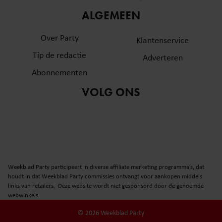
informatie over uw gebruik van onze site met onze
ALGEMEEN
partners voor social media, adverteren en analyse. Deze
partners kunnen deze gegevens combineren met andere
Over Party
Klantenservice
informatie die u aan ze heeft verstrekt of die ze hebben
Tip de redactie
verzameld op basis van uw gebruik van hun services. U
Adverteren
gaat akkoord met onze cookies als u onze website blijft
Abonnementen
gebruiken.
VOLG ONS
Weekblad Party participeert in diverse affiliate marketing programma’s, dat
houdt in dat Weekblad Party commissies ontvangt voor aankopen middels
links van retailers. Deze website wordt niet gesponsord door de genoemde
webwinkels.
© 2026 Weekblad Party