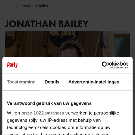
Jonathan Bailey
JONATHAN BAILEY
Toestemming
Details
Advertentie-instellingen
Ov
Verantwoord gebruik van uw gegevens
Wij en
onze 1022 partners
verwerken je persoonlijke
gegevens (bijv. uw IP-adres) met behulp van
21 februari 2025
technologieën zoals cookies om informatie op uw
apparaat op te slaan en te gebruiken met als doel