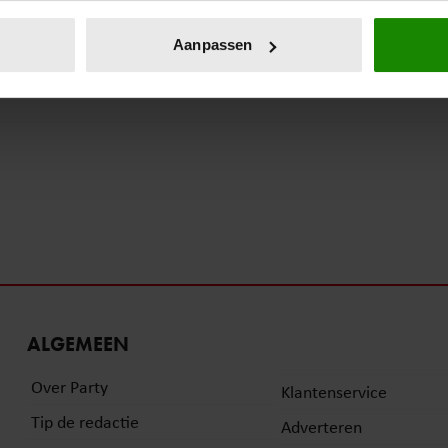
eren door het actief te scannen op specifieke eigenschappen (fing
onlijke gegevens worden verwerkt en stel uw voorkeuren in he
Aanpassen
jzigen of intrekken in de Cookieverklaring.
ent en advertenties te personaliseren, om functies voor social
. Ook delen we informatie over uw gebruik van onze site met on
e. Deze partners kunnen deze gegevens combineren met andere i
erzameld op basis van uw gebruik van hun services. U gaat akk
ALGEMEEN
Over Party
Klantenservice
Tip de redactie
Adverteren