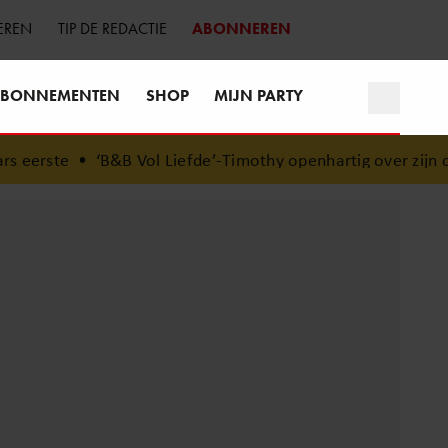
EREN
TIP DE REDACTIE
ABONNEREN
BONNEMENTEN
SHOP
MIJN PARTY
eerste
•
‘B&B Vol Liefde’-Timothy openhartig over zijn com