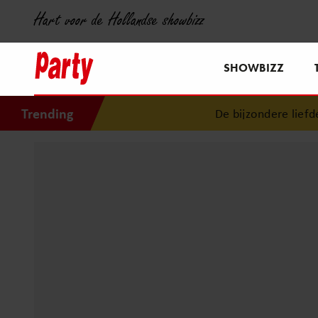
Hart voor de Hollandse showbizz
SHOWBIZZ
Trending
De bijzondere liefdesg