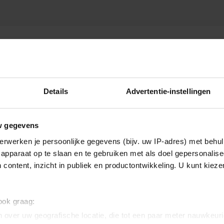
Details
Advertentie-instellingen
w gegevens
erwerken je persoonlijke gegevens (bijv. uw IP-adres) met behul
apparaat op te slaan en te gebruiken met als doel gepersonalise
 content, inzicht in publiek en productontwikkeling. U kunt kiez
 ook graag:
 over uw geografische locatie, die tot een paar meter nauwkeuri