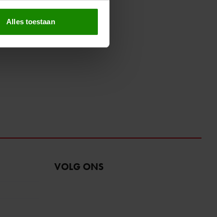
erprinting)
t
detailgedeelte
in. U kunt uw
Alles toestaan
 media te bieden en om ons
ze partners voor social
nformatie die u aan ze heeft
oord met onze cookies als u
VOLG ONS