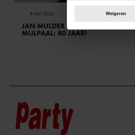
Uw apparaat identific
Lees meer over hoe uw perso
4 mei 2025
Weigeren
toestemming op elk moment wi
JAN MULDER VIERT MOOIE
MIJLPAAL: 80 JAAR!
We gebruiken cookies om cont
websiteverkeer te analyseren
media, adverteren en analys
verstrekt of die ze hebben v
onze website blijft gebruiken.