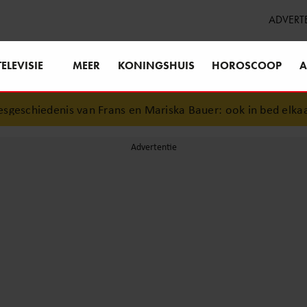
ADVERT
TELEVISIE
MEER
KONINGSHUIS
HOROSCOOP
A
eschiedenis van Frans en Mariska Bauer: ook in bed elkaars 