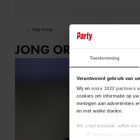
Jong Oranje
JONG ORANJE
Toestemming
Verantwoord gebruik van u
Wij en
onze 1022 partners
v
cookies om informatie op uw 
metingen aan advertenties en
en met welke doelen.
Als u het toestaat, willen we
Informatie verzamelen