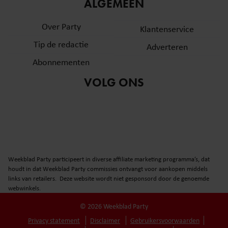
informatie over uw gebruik van onze site met onze
ALGEMEEN
partners voor social media, adverteren en analyse. Deze
Over Party
partners kunnen deze gegevens combineren met andere
Klantenservice
informatie die u aan ze heeft verstrekt of die ze hebben
Tip de redactie
Adverteren
verzameld op basis van uw gebruik van hun services. U
Abonnementen
gaat akkoord met onze cookies als u onze website blijft
gebruiken.
VOLG ONS
Weekblad Party participeert in diverse affiliate marketing programma’s, dat
houdt in dat Weekblad Party commissies ontvangt voor aankopen middels
links van retailers. Deze website wordt niet gesponsord door de genoemde
webwinkels.
© 2026 Weekblad Party
Privacy statement
Disclaimer
Gebruikersvoorwaarden