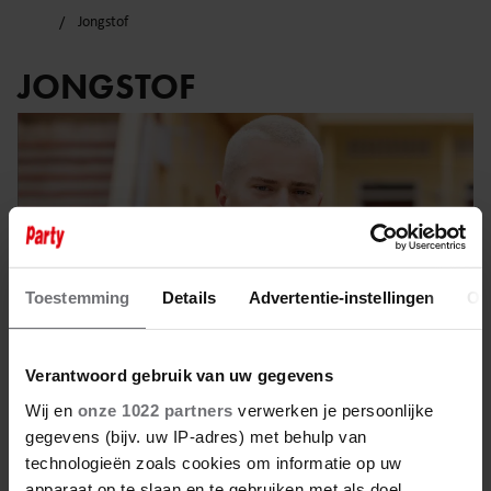
Jongstof
JONGSTOF
Toestemming
Details
Advertentie-instellingen
Ov
Verantwoord gebruik van uw gegevens
Wij en
onze 1022 partners
verwerken je persoonlijke
gegevens (bijv. uw IP-adres) met behulp van
4 maart 2025
technologieën zoals cookies om informatie op uw
apparaat op te slaan en te gebruiken met als doel