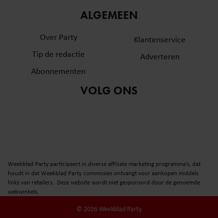
informatie over uw gebruik van onze site met onze
ALGEMEEN
partners voor social media, adverteren en analyse. Deze
partners kunnen deze gegevens combineren met andere
Over Party
Klantenservice
informatie die u aan ze heeft verstrekt of die ze hebben
Tip de redactie
verzameld op basis van uw gebruik van hun services. U
Adverteren
gaat akkoord met onze cookies als u onze website blijft
Abonnementen
gebruiken.
VOLG ONS
Weekblad Party participeert in diverse affiliate marketing programma’s, dat
houdt in dat Weekblad Party commissies ontvangt voor aankopen middels
links van retailers. Deze website wordt niet gesponsord door de genoemde
webwinkels.
© 2026 Weekblad Party