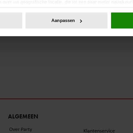
 over uw geografische locatie, die tot een paar meter nauwkeuri
eren door het actief te scannen op specifieke eigenschappen (fing
4 januari 2023
onlijke gegevens worden verwerkt en stel uw voorkeuren in he
Aanpassen
STERREN DIE WE NOOIT MOGEN
jzigen of intrekken in de Cookieverklaring.
VERGETEN: JOOP DODERER
ent en advertenties te personaliseren, om functies voor social
. Ook delen we informatie over uw gebruik van onze site met on
e. Deze partners kunnen deze gegevens combineren met andere i
erzameld op basis van uw gebruik van hun services. U gaat akk
ALGEMEEN
Over Party
Klantenservice