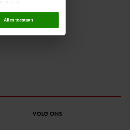
g kan zijn
erprinting)
t
detailgedeelte
in. U kunt uw
Alles toestaan
 media te bieden en om ons
ze partners voor social
nformatie die u aan ze heeft
oord met onze cookies als u
VOLG ONS