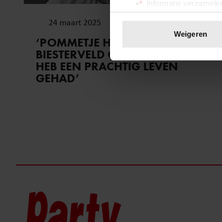
Informatie verzamelen
Uw apparaat identific
24 maart 2025
Lees meer over hoe uw perso
Weigeren
‘POMMETJE HORLEPIEP’ BRAM
toestemming op elk moment wi
BIESTERVELD OVERLEDEN: ‘IK
HEB EEN PRACHTIG LEVEN
We gebruiken cookies om cont
GEHAD’
websiteverkeer te analyseren
media, adverteren en analys
verstrekt of die ze hebben v
onze website blijft gebruiken.