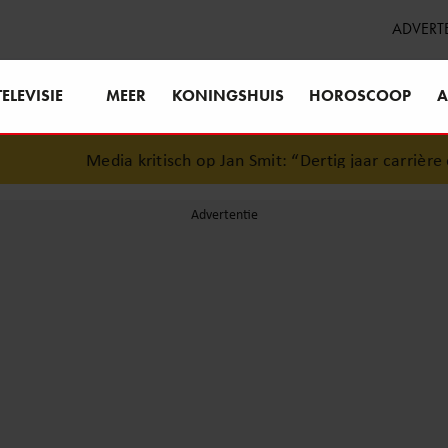
ADVERT
TELEVISIE
MEER
KONINGSHUIS
HOROSCOOP
A
Media kritisch op Jan Smit: “Dertig jaar carrière en