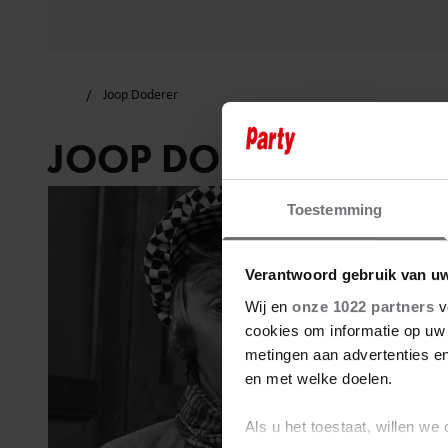
Joop Doderer
JOOP DODERER
Toestemming
Verantwoord gebruik van u
Wij en
onze 1022 partners
v
cookies om informatie op uw 
metingen aan advertenties en
en met welke doelen.
Als u het toestaat, willen we