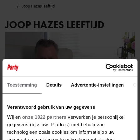
Joop Hazes leeftijd
JOOP HAZES LEEFTIJD
Toestemming
Details
Advertentie-instellingen
Ov
Verantwoord gebruik van uw gegevens
Wij en
onze 1022 partners
verwerken je persoonlijke
gegevens (bijv. uw IP-adres) met behulp van
20 mei 2023
technologieën zoals cookies om informatie op uw
apparaat op te slaan en te gebruiken met als doel