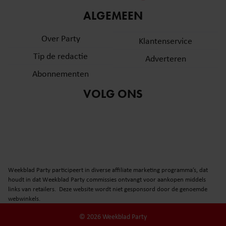
informatie over uw gebruik van onze site met onze
ALGEMEEN
partners voor social media, adverteren en analyse. Deze
partners kunnen deze gegevens combineren met andere
Over Party
Klantenservice
informatie die u aan ze heeft verstrekt of die ze hebben
Tip de redactie
verzameld op basis van uw gebruik van hun services. U
Adverteren
gaat akkoord met onze cookies als u onze website blijft
Abonnementen
gebruiken.
VOLG ONS
Weekblad Party participeert in diverse affiliate marketing programma’s, dat
houdt in dat Weekblad Party commissies ontvangt voor aankopen middels
links van retailers. Deze website wordt niet gesponsord door de genoemde
webwinkels.
© 2026 Weekblad Party