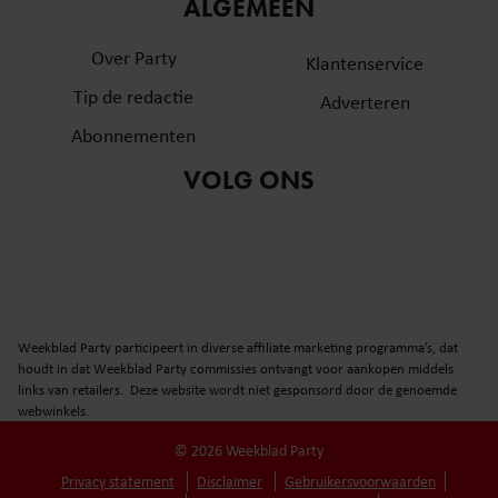
informatie over uw gebruik van onze site met onze
ALGEMEEN
partners voor social media, adverteren en analyse. Deze
Over Party
partners kunnen deze gegevens combineren met andere
Klantenservice
informatie die u aan ze heeft verstrekt of die ze hebben
Tip de redactie
Adverteren
verzameld op basis van uw gebruik van hun services. U
Abonnementen
gaat akkoord met onze cookies als u onze website blijft
gebruiken.
VOLG ONS
Weekblad Party participeert in diverse affiliate marketing programma’s, dat
houdt in dat Weekblad Party commissies ontvangt voor aankopen middels
links van retailers. Deze website wordt niet gesponsord door de genoemde
webwinkels.
© 2026 Weekblad Party
Privacy statement
Disclaimer
Gebruikersvoorwaarden