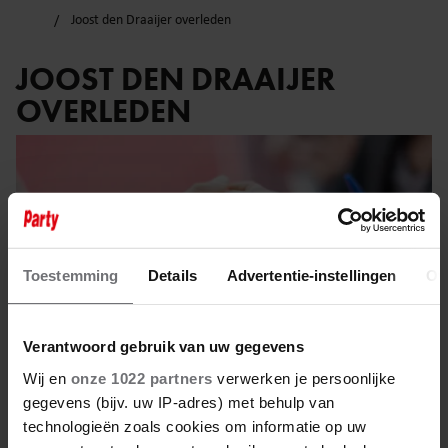
Joost den Draaijer overleden
JOOST DEN DRAAIJER
OVERLEDEN
Toestemming
Details
Advertentie-instellingen
Ov
Verantwoord gebruik van uw gegevens
Wij en
onze 1022 partners
verwerken je persoonlijke
gegevens (bijv. uw IP-adres) met behulp van
technologieën zoals cookies om informatie op uw