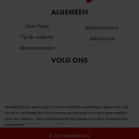
informatie over uw gebruik van onze site met onze
ALGEMEEN
partners voor social media, adverteren en analyse. Deze
partners kunnen deze gegevens combineren met andere
Over Party
Klantenservice
informatie die u aan ze heeft verstrekt of die ze hebben
verzameld op basis van uw gebruik van hun services. U
Tip de redactie
Adverteren
gaat akkoord met onze cookies als u onze website blijft
Abonnementen
gebruiken.
VOLG ONS
Weekblad Party participeert in diverse affiliate marketing programma’s, dat
houdt in dat Weekblad Party commissies ontvangt voor aankopen middels
links van retailers. Deze website wordt niet gesponsord door de genoemde
webwinkels.
© 2026 Weekblad Party