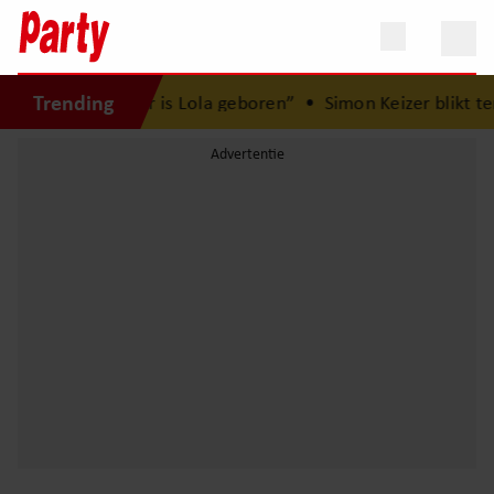
Trending
an Brood: “Hier is Lola geboren”
•
Simon Keizer blikt ter