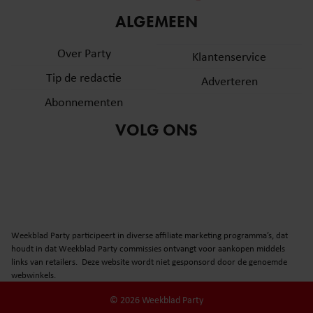
informatie over uw gebruik van onze site met onze
ALGEMEEN
partners voor social media, adverteren en analyse. Deze
partners kunnen deze gegevens combineren met andere
Over Party
Klantenservice
informatie die u aan ze heeft verstrekt of die ze hebben
Tip de redactie
verzameld op basis van uw gebruik van hun services. U
Adverteren
gaat akkoord met onze cookies als u onze website blijft
Abonnementen
gebruiken.
VOLG ONS
Weekblad Party participeert in diverse affiliate marketing programma’s, dat
houdt in dat Weekblad Party commissies ontvangt voor aankopen middels
links van retailers. Deze website wordt niet gesponsord door de genoemde
webwinkels.
© 2026 Weekblad Party