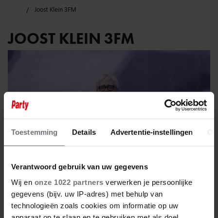
Joost Klein 3FM
JOOST KLEIN 3FM
Toestemming
Details
Advertentie-instellingen
Ov
Verantwoord gebruik van uw gegevens
Wij en
onze 1022 partners
verwerken je persoonlijke
gegevens (bijv. uw IP-adres) met behulp van
3 juni 2025
technologieën zoals cookies om informatie op uw
apparaat op te slaan en te gebruiken met als doel