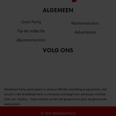
informatie over uw gebruik van onze site met onze
ALGEMEEN
partners voor social media, adverteren en analyse. Deze
partners kunnen deze gegevens combineren met andere
Over Party
Klantenservice
informatie die u aan ze heeft verstrekt of die ze hebben
verzameld op basis van uw gebruik van hun services. U
Tip de redactie
Adverteren
gaat akkoord met onze cookies als u onze website blijft
Abonnementen
gebruiken.
VOLG ONS
Weekblad Party participeert in diverse affiliate marketing programma’s, dat
houdt in dat Weekblad Party commissies ontvangt voor aankopen middels
links van retailers. Deze website wordt niet gesponsord door de genoemde
webwinkels.
© 2026 Weekblad Party