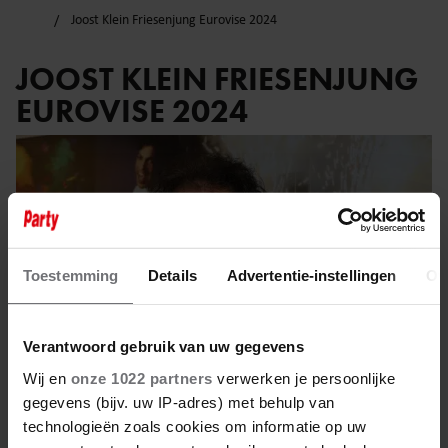
Joost Klein Friesenjung Eurovise 2024
JOOST KLEIN FRIESENJUNG
EUROVISE 2024
Toestemming
Details
Advertentie-instellingen
Ov
Verantwoord gebruik van uw gegevens
Wij en
onze 1022 partners
verwerken je persoonlijke
gegevens (bijv. uw IP-adres) met behulp van
technologieën zoals cookies om informatie op uw