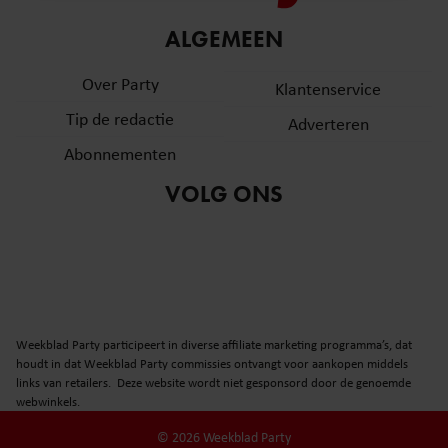
informatie over uw gebruik van onze site met onze
ALGEMEEN
partners voor social media, adverteren en analyse. Deze
partners kunnen deze gegevens combineren met andere
Over Party
Klantenservice
informatie die u aan ze heeft verstrekt of die ze hebben
verzameld op basis van uw gebruik van hun services. U
Tip de redactie
Adverteren
gaat akkoord met onze cookies als u onze website blijft
Abonnementen
gebruiken.
VOLG ONS
Weekblad Party participeert in diverse affiliate marketing programma’s, dat
houdt in dat Weekblad Party commissies ontvangt voor aankopen middels
links van retailers. Deze website wordt niet gesponsord door de genoemde
webwinkels.
© 2026 Weekblad Party