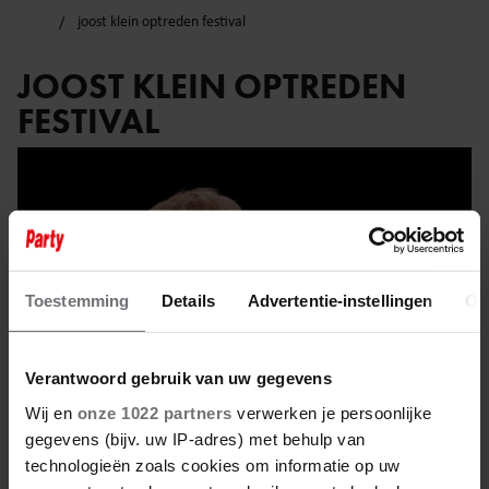
joost klein optreden festival
JOOST KLEIN OPTREDEN
FESTIVAL
Toestemming
Details
Advertentie-instellingen
Ov
Verantwoord gebruik van uw gegevens
Wij en
onze 1022 partners
verwerken je persoonlijke
gegevens (bijv. uw IP-adres) met behulp van
technologieën zoals cookies om informatie op uw