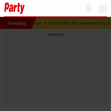
Trending
goed voor mijn brein”
•
Peter Faber (82) overleden: hij stier