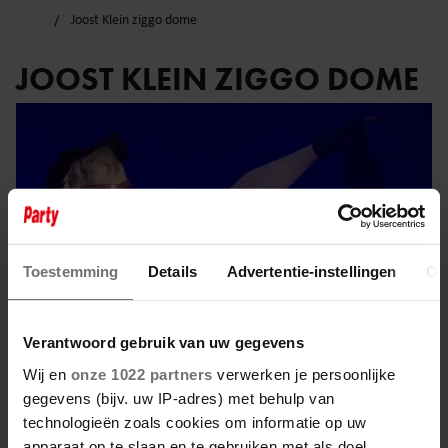
Joost Klein ziggo dome
JOOST KLEIN ZIGGO DOME
Toestemming
Details
Advertentie-instellingen
Ov
Verantwoord gebruik van uw gegevens
Wij en
onze 1022 partners
verwerken je persoonlijke
gegevens (bijv. uw IP-adres) met behulp van
3 februari 2026
technologieën zoals cookies om informatie op uw
apparaat op te slaan en te gebruiken met als doel