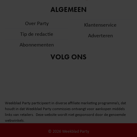
informatie over uw gebruik van onze site met onze
ALGEMEEN
partners voor social media, adverteren en analyse. Deze
partners kunnen deze gegevens combineren met andere
Over Party
Klantenservice
informatie die u aan ze heeft verstrekt of die ze hebben
Tip de redactie
verzameld op basis van uw gebruik van hun services. U
Adverteren
gaat akkoord met onze cookies als u onze website blijft
Abonnementen
gebruiken.
VOLG ONS
Weekblad Party participeert in diverse affiliate marketing programma’s, dat
houdt in dat Weekblad Party commissies ontvangt voor aankopen middels
links van retailers. Deze website wordt niet gesponsord door de genoemde
webwinkels.
© 2026 Weekblad Party