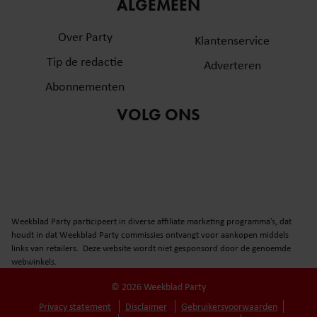
informatie over uw gebruik van onze site met onze
ALGEMEEN
partners voor social media, adverteren en analyse. Deze
Over Party
partners kunnen deze gegevens combineren met andere
Klantenservice
informatie die u aan ze heeft verstrekt of die ze hebben
Tip de redactie
Adverteren
verzameld op basis van uw gebruik van hun services. U
Abonnementen
gaat akkoord met onze cookies als u onze website blijft
gebruiken.
VOLG ONS
Weekblad Party participeert in diverse affiliate marketing programma’s, dat
houdt in dat Weekblad Party commissies ontvangt voor aankopen middels
links van retailers. Deze website wordt niet gesponsord door de genoemde
webwinkels.
© 2026 Weekblad Party
Privacy statement
Disclaimer
Gebruikersvoorwaarden