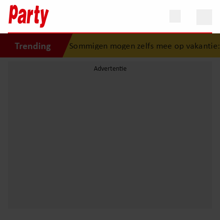
Trending
t naar binnen”
•
Sommigen mogen zelfs mee op vakantie: d