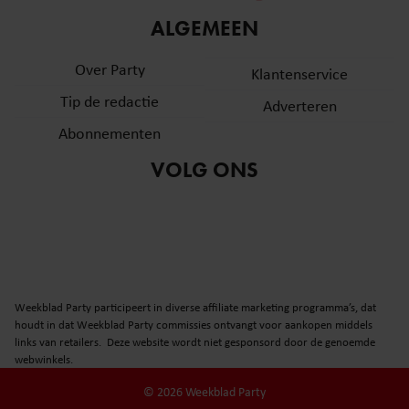
informatie over uw gebruik van onze site met onze
ALGEMEEN
partners voor social media, adverteren en analyse. Deze
partners kunnen deze gegevens combineren met andere
Over Party
Klantenservice
informatie die u aan ze heeft verstrekt of die ze hebben
Tip de redactie
verzameld op basis van uw gebruik van hun services. U
Adverteren
gaat akkoord met onze cookies als u onze website blijft
Abonnementen
gebruiken.
VOLG ONS
Weekblad Party participeert in diverse affiliate marketing programma’s, dat
houdt in dat Weekblad Party commissies ontvangt voor aankopen middels
links van retailers. Deze website wordt niet gesponsord door de genoemde
webwinkels.
© 2026 Weekblad Party