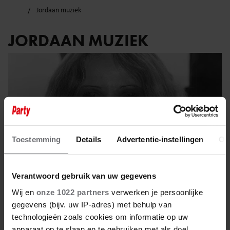
Jordaan muziek
JORDAAN MUZIEK
Toestemming
Details
Advertentie-instellingen
Ov
Verantwoord gebruik van uw gegevens
Wij en
onze 1022 partners
verwerken je persoonlijke
gegevens (bijv. uw IP-adres) met behulp van
3 mei 2025
technologieën zoals cookies om informatie op uw
apparaat op te slaan en te gebruiken met als doel