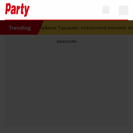
Trending
t jonge fan in Madame Tussauds: ontroerend moment eindi