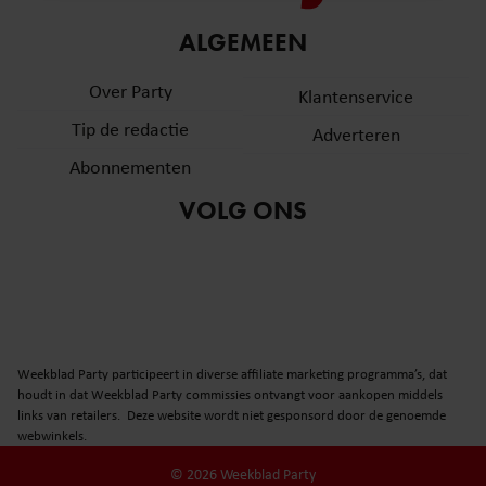
informatie over uw gebruik van onze site met onze
ALGEMEEN
partners voor social media, adverteren en analyse. Deze
partners kunnen deze gegevens combineren met andere
Over Party
Klantenservice
informatie die u aan ze heeft verstrekt of die ze hebben
verzameld op basis van uw gebruik van hun services. U
Tip de redactie
Adverteren
gaat akkoord met onze cookies als u onze website blijft
Abonnementen
gebruiken.
VOLG ONS
Weekblad Party participeert in diverse affiliate marketing programma’s, dat
houdt in dat Weekblad Party commissies ontvangt voor aankopen middels
links van retailers. Deze website wordt niet gesponsord door de genoemde
webwinkels.
© 2026 Weekblad Party