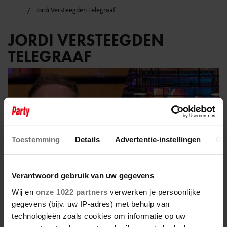
Jordi Versteegden Telegraaf
JORDI VERSTEEGDEN
TELEGRAAF
Toestemming
Details
Advertentie-instellingen
Ov
Verantwoord gebruik van uw gegevens
Wij en
onze 1022 partners
verwerken je persoonlijke
gegevens (bijv. uw IP-adres) met behulp van
technologieën zoals cookies om informatie op uw